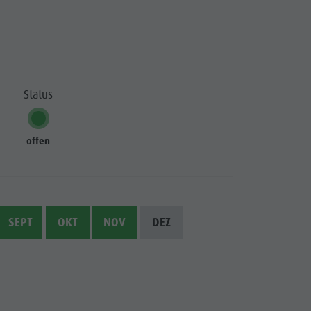
Wasserwaldile
Biotop Rasner Möser
Grillplätze im Antholzertal
Status
Fischteich Antholz Niedertal
MTB Area Antholz Niedertal
offen
Wasserfälle
Olympic Arena Südtirol
Antholzer See
SEPT
OKT
NOV
DEZ