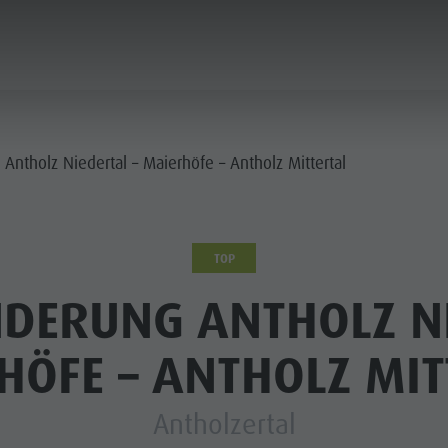
PLANEN & BUCHEN
WASSER-HIGHLIGHTS
ntholz Niedertal – Maierhöfe – Antholz Mittertal
N & HÜTTEN
TOP
STRONOMIE
ERUNG ANTHOLZ NI
FAMILIE & KINDER
SEHEN & ERLEBEN
LLER SATTEL
HÖFE – ANTHOLZ MIT
RONPLATZ
Antholzertal