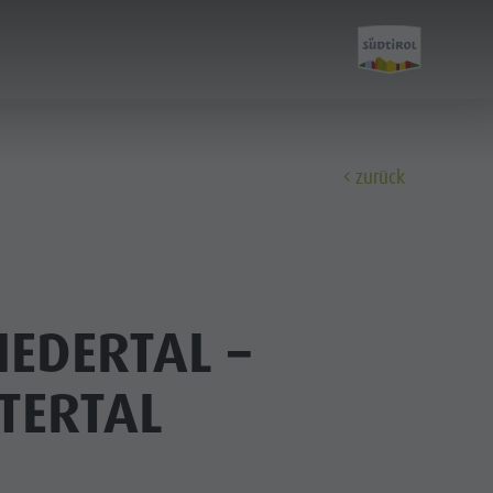
zurück
Entdecken
EDERTAL –
FAMILIE & KINDER
SEHEN & ERLEBEN
TERTAL
Familie & Kinder
Freizeitpark Niederrasen & Minigolf