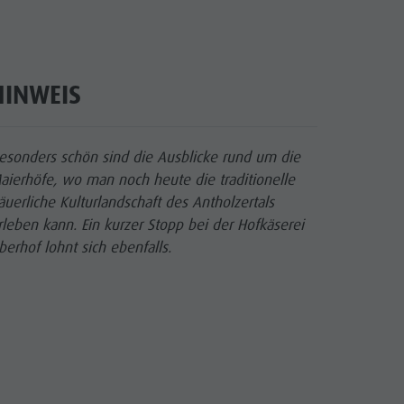
cator.prefix
_indicator.of
smusgenossenschaft Antholzertal
HINWEIS
esonders schön sind die Ausblicke rund um die
aierhöfe, wo man noch heute die traditionelle
äuerliche Kulturlandschaft des Antholzertals
rleben kann. Ein kurzer Stopp bei der Hofkäserei
berhof lohnt sich ebenfalls.