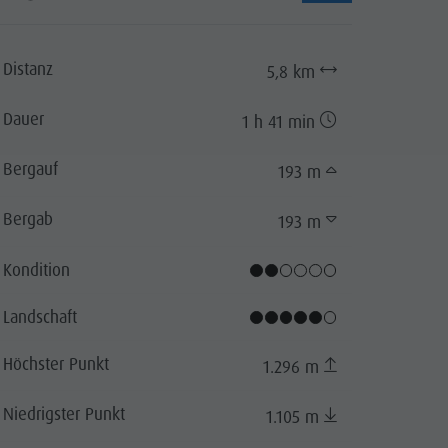
Distanz
5,8 km
Dauer
1 h 41 min
Bergauf
193 m
Bergab
193 m
Kondition
Landschaft
Höchster Punkt
1.296 m
Niedrigster Punkt
1.105 m
lz Niedertal