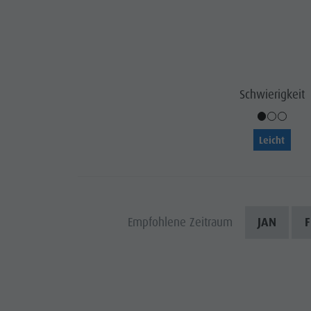
Wasserwaldile
Events
Biotop Rasner Möser
Top Events
Grillplätze im Antholzertal
Neuigkeiten
Fischteich Antholz Niedertal
Schwierigkeit
Kataloge
MTB Area Antholz Niedertal
Infos A-Z
Leicht
Wasserfälle
Angebote
Olympic Arena Südtirol
Kontakt
Antholzer See
Empfohlene Zeitraum
JAN
F