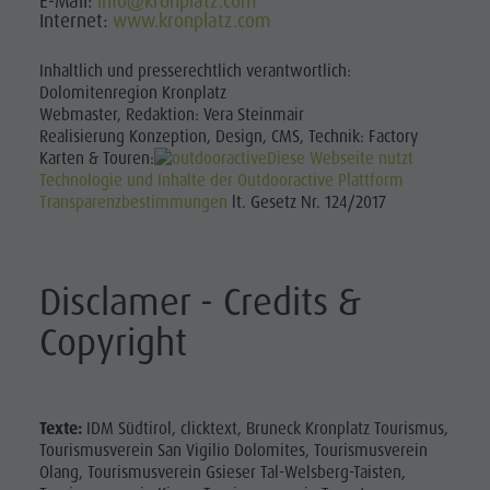
E-Mail:
info@kronplatz.com
Freizeitpark
Kataloge
Fischteich Antholz Niedertal
Internet:
www.kronplatz.com
Infos A-Z
MTB Area Antholz Niedertal
Niederrasen
Inhaltlich und presserechtlich verantwortlich:
Angebote
Wasserfälle
& Minigolf
Dolomitenregion Kronplatz
Kontakt
Webmaster, Redaktion: Vera Steinmair
Olympic Arena Südtirol
Wasserwaldile
Realisierung Konzeption, Design, CMS, Technik: Factory
Antholzer See
Karten & Touren:
Diese Webseite nutzt
Biotop
Technologie und Inhalte der Outdooractive Plattform
Rasner
Transparenzbestimmungen
lt. Gesetz Nr. 124/2017
Möser
Grillplätze
Disclamer - Credits &
im
Copyright
Antholzertal
Fischteich
Antholz
Texte:
IDM Südtirol, clicktext, Bruneck Kronplatz Tourismus,
Tourismusverein San Vigilio Dolomites, Tourismusverein
Niedertal
Olang, Tourismusverein Gsieser Tal-Welsberg-Taisten,