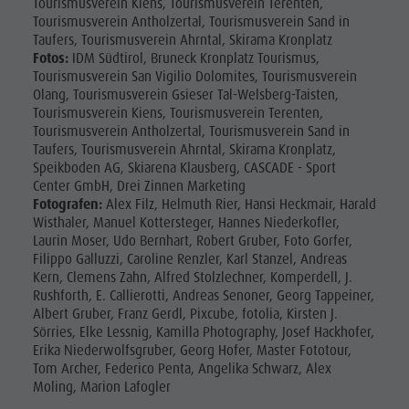
Tourismusverein Kiens, Tourismusverein Terenten,
MTB Area
Tourismusverein Antholzertal, Tourismusverein Sand in
Antholz
Taufers, Tourismusverein Ahrntal, Skirama Kronplatz
Fotos:
IDM Südtirol, Bruneck Kronplatz Tourismus,
Niedertal
Tourismusverein San Vigilio Dolomites, Tourismusverein
Olang, Tourismusverein Gsieser Tal-Welsberg-Taisten,
Wasserfälle
Tourismusverein Kiens, Tourismusverein Terenten,
Olympic
Tourismusverein Antholzertal, Tourismusverein Sand in
Taufers, Tourismusverein Ahrntal, Skirama Kronplatz,
Arena
Speikboden AG, Skiarena Klausberg, CASCADE - Sport
Center GmbH, Drei Zinnen Marketing
Südtirol
Fotografen:
Alex Filz, Helmuth Rier, Hansi Heckmair, Harald
Wisthaler, Manuel Kottersteger, Hannes Niederkofler,
Antholzer
Laurin Moser, Udo Bernhart, Robert Gruber, Foto Gorfer,
See
Filippo Galluzzi, Caroline Renzler, Karl Stanzel, Andreas
Kern, Clemens Zahn, Alfred Stolzlechner, Komperdell, J.
Rushforth, E. Callierotti, Andreas Senoner, Georg Tappeiner,
Albert Gruber, Franz Gerdl, Pixcube, fotolia, Kirsten J.
Sörries, Elke Lessnig, Kamilla Photography, Josef Hackhofer,
Erika Niederwolfsgruber, Georg Hofer, Master Fototour,
Tom Archer, Federico Penta, Angelika Schwarz, Alex
Moling, Marion Lafogler