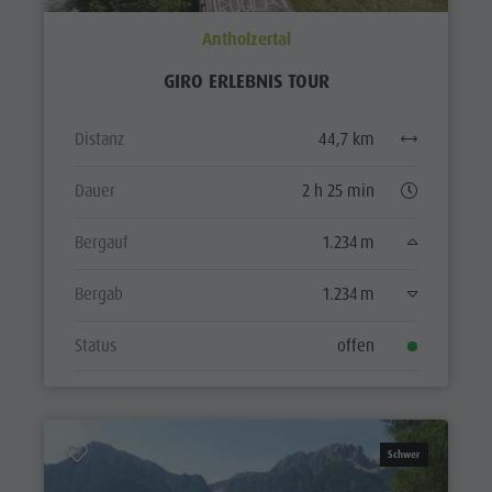
Antholzertal
GIRO ERLEBNIS TOUR
Distanz
44,7 km
Dauer
2 h 25 min
Bergauf
1.234 m
Bergab
1.234 m
Status
offen
Schwer