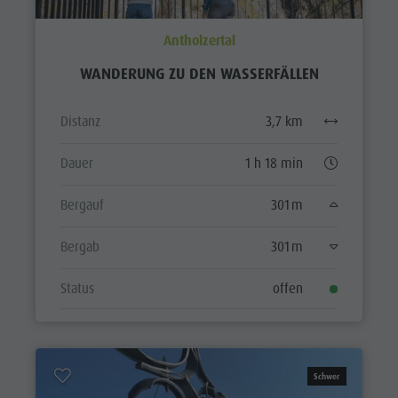
Antholzertal
WANDERUNG ZU DEN WASSERFÄLLEN
Distanz
3,7 km
Dauer
1 h 18 min
Bergauf
301 m
Bergab
301 m
Status
offen
Schwer