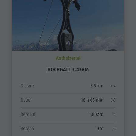
Antholzertal
HOCHGALL 3.436M
Distanz
5,9 km
Dauer
10 h 05 min
Bergauf
1.802 m
Bergab
0 m