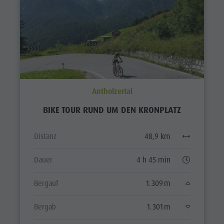
Antholzertal
BIKE TOUR RUND UM DEN KRONPLATZ
Distanz
48,9 km
Dauer
4 h 45 min
Bergauf
1.309 m
Bergab
1.301 m