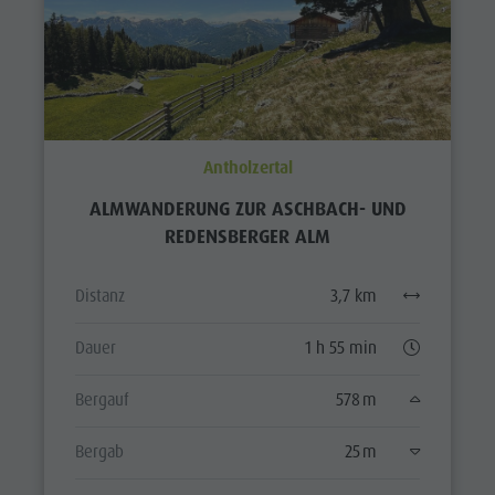
Antholzertal
ALMWANDERUNG ZUR ASCHBACH- UND
REDENSBERGER ALM
Distanz
3,7 km
Dauer
1 h 55 min
Bergauf
578 m
Bergab
25 m