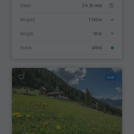
Dauer
3 h 30 min
Bergauf
1.145 m
Bergab
10 m
Status
offen
Leicht