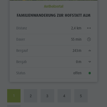
Antholzertal
FAMILIENWANDERUNG ZUR HOFSTATT ALM
Distanz
2,4 km
Dauer
55 min
Bergauf
243 m
Bergab
0 m
Status
offen
1
2
3
4
5