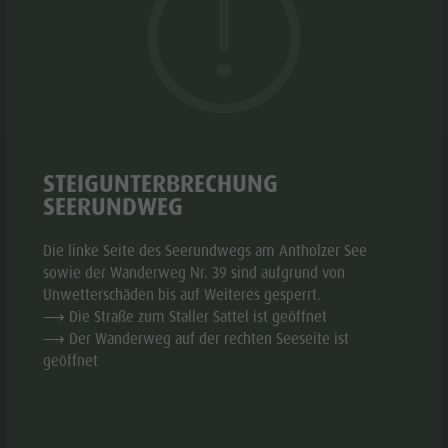
Biotop Rasner Möser
Top Events
Freizeitpark
Grillplätze im Antholzertal
Neuigkeiten
ÖFFNUNGSZEITEN
Niederrasen
Fischteich Antholz Niedertal
Kataloge
& Minigolf
MTB Area Antholz Niedertal
Infos A-Z
Wasserwaldile
ZEITRAUM
:
Wasserfälle
17.04. -
MO
DI
MI
DO
FR
SA
Angebote
Biotop
01.11.
Olympic Arena Südtirol
Kontakt
STEIGUNTERBRECHUNG
Rasner
SEERUNDWEG
Antholzer See
12:00 -
Möser
15:00
Die linke Seite des Seerundwegs am Antholzer See
Grillplätze
sowie der Wanderweg Nr. 39 sind aufgrund von
im
19:00 -
Unwetterschäden bis auf Weiteres gesperrt.
22:00
⟶ Die Straße zum Staller Sattel ist geöffnet
Antholzertal
⟶ Der Wanderweg auf der rechten Seeseite ist
Fischteich
geöffnet
GALERIE
Antholz
Niedertal