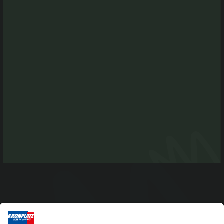
Niederrasner Straße 35 F
I-39030 Rasen-Antholz
Tel. +39 0474 496269
info@antholzertal.com
MwSt. Nr. 01287710212
antholzertal@pec.it