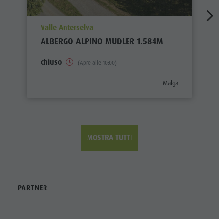
aria.poi_location_prefix
Valle Anterselva
ALBERGO ALPINO MUDLER 1.584M
chiuso
(Apre alle 10:00)
aria.poi_category_pre
Malga
MOSTRA TUTTI
PARTNER