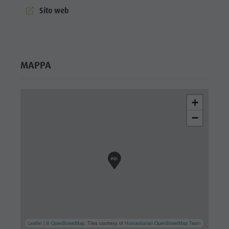
aria.website:
Sito web
MAPPA
+
−
Leaflet
| ©
OpenStreetMap
, Tiles courtesy of
Humanitarian OpenStreetMap Team