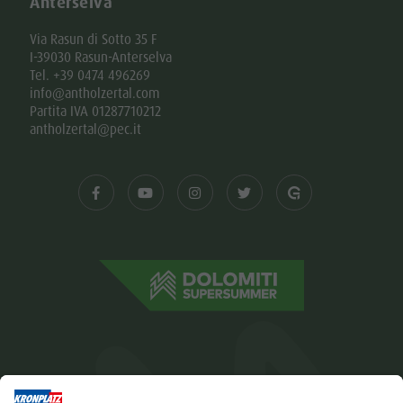
Anterselva
Via Rasun di Sotto 35 F
I-39030 Rasun-Anterselva
Tel. +39 0474 496269
info@antholzertal.com
Partita IVA 01287710212
antholzertal@pec.it