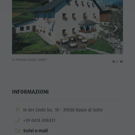
Valle
Anterselva
Laghetto di
pesca
MTB Area
Anterselva
© Pensi
© Pension Ansitz Goller
aria.slide_indicato
aria.slide_i
01
09
di Sotto
Cascate
Olympic
INFORMAZIONI
Arena Alto
Adige
aria.location:
In der Linde loc. 10 - 39030 Rasun di Sotto
Lago di
aria.phone:
+39 0474 498431
Anterselva
Scrivi e-mail