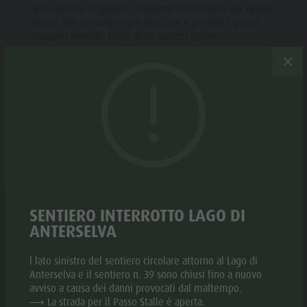
Biotopo "Rasner Möser"
Top eventi
altro evento di grande tradizione è la mostra dei cavalli
Parco
Norici, che si svolge ogni due anni e presenta questi
Aree barbecue in Valle Anterselva
Novità
ricreativo
eleganti animali, tipici delle regioni alpine.
Laghetto di pesca
Cataloghi
Rasun di
MTB Area Anterselva di Sotto
Informazioni A-Z
Sotto &
Cascate
Offerte
Minigolf
Olympic Arena Alto Adige
Contatto
Bosco con
Lago di Anterselva
Sostenibilità
giochi
d'acqua
Biotopo
SENTIERO INTERROTTO LAGO DI
"Rasner
ANTERSELVA
Möser"
l lato sinistro del sentiero circolare attorno al Lago di
Aree
Anterselva e il sentiero n. 39 sono chiusi fino a nuovo
avviso a causa dei danni provocati dal maltempo.
barbecue in
⟶ La strada per il Passo Stalle è aperta.