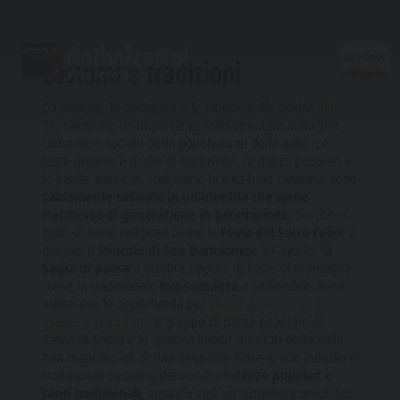
TRADIZIONE & ARTIGIANATO
Costumi e tradizioni
SCOPRIRE
ATTIVITÀ
PIANIFICARE & P
Da sempre, le tradizioni e le usanze della nostra
Valle
Blu
rivestono un'importanza fondamentale nella vita
Malghe & rifugi
Arrampicare
Ricerca alloggi
Lago di Anterselva
culturale e sociale della popolazione della valle. Le
Scoprir
feste gioiose e ricche di tradizione, le danze popolari e
Gastronomia
Pescare
Guest Pass Plan de Corones
Cascate
le bande musicali, così come la viva fede cristiana, sono
Passo Stalle
Jogging
Guestnet
Bosco con giochi d'acqua
saldamente radicate in un'identità che viene
MALGHE &
trasmessa di generazione in generazione
. Sia che si
Plan de Corones
Tennis
Mobilità locale
Biotopo
RIFUGI
tratti di feste religiose come la
Festa del Sacro Cuore
a
giugno, il
Mercato di San Bartolomeo
ad agosto, la
Escursioni & Alpinismo
Vivere la sostenibilità
Sentiero del Tränkabachl
FAMIGLIA & BAMBI
FAMIGLIA & BAMBINI
ESPERIENZE DA VIVERE
GASTRONOMIA
Sagra di paese
a ottobre oppure di feste di montagna
Bici
Webcams
Passo Stalle & Lago Obersee
come la tradizionale
transumanza
a settembre: sono
PASSO STALLE
numerose le opportunità per
vivere da vicino le nostre
Famiglia e Bambini
Skiroll
Meteo
Escursioni avventura d'acqua
usanze e tradizioni
! Il gruppo di danza popolare di
Parco ricreativo Rasun di Sotto & Minigolf
PLAN DE
Rasun di Sopra e le quattro bande musicali della valle
Nordic Walking
Imposta di sogggiorno
Alto Adige Refill
Famiglia e
CORONES
non mancano ad alcuna di queste feste e, con indosso i
Bosco con giochi d'acqua
Eventi
tradizionali costumi, danno vita a
danze popolari e
Bambini
canti tradizionali
, creando così un'atmosfera unica. Un