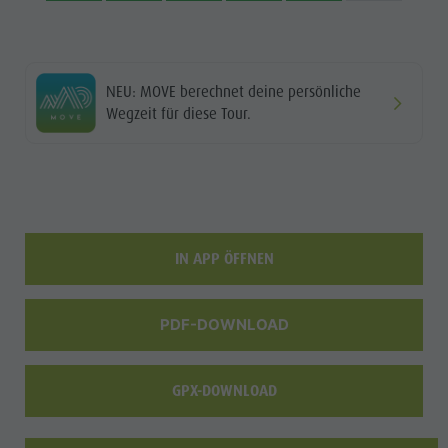
MTB Area
Antholz
Niedertal
NEU: MOVE berechnet deine persönliche
Wasserfälle
Wegzeit für diese Tour.
Olympic
Arena
Südtirol
Antholzer
IN APP ÖFFNEN
See
PDF-DOWNLOAD
GPX-DOWNLOAD