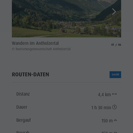
Anthol
Wandern im Antholzertal
aria.slide_indicat
aria.slide_i
01
06
© Touri
© Tourismusgenossenschaft Antholzertal
ROUTEN-DATEN
Leicht
Distanz
4,4 km
Dauer
1 h 30 min
Bergauf
150 m