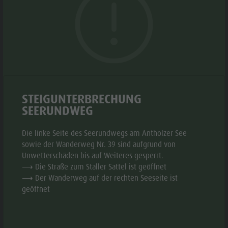
Biotop Rasner Möser
Top Events
Freizeitpark
Grillplätze im Antholzertal
Neuigkeiten
DAS ERWARTET DICH:
Niederrasen
Fischteich Antholz Niedertal
MTB Area, 3 Downhillstrecken von leicht bis schwer
Kataloge
& Minigolf
MTB Area Antholz Niedertal
Klettergarten
Infos A-Z
Wasserwaldile
Fußballplatz
Wasserfälle
Angebote
Biotop
Volleyballfeld
Olympic Arena Südtirol
Kontakt
Rasner
Fischteich
STEIGUNTERBRECHUNG
Antholzer See
SEERUNDWEG
Grillplatz (Reservierung bei Cafe St. Walburg Tel.: +39
Möser
0474 492180)
Grillplätze
Die linke Seite des Seerundwegs am Antholzer See
sowie der Wanderweg Nr. 39 sind aufgrund von
im
Unwetterschäden bis auf Weiteres gesperrt.
Antholzertal
ANFAHRTSBESCHREIBUNG
⟶ Die Straße zum Staller Sattel ist geöffnet
⟶ Der Wanderweg auf der rechten Seeseite ist
Fischteich
geöffnet
Anreise zu Fuß oder Rad oder mit öffentlichen
Antholz
Verkehrsmitteln Bus 431 Haltestelle Antholz Niedertal
Niedertal
Parkplatz und öffentliches WC vorhanden