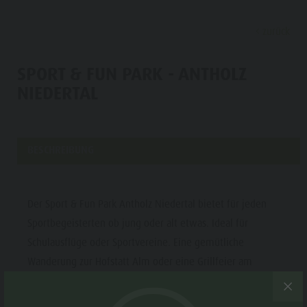
zurück
ENTDECKEN
AKTIVITÄTEN
PLANEN & 
SPORT & FUN PARK - ANTHOLZ
NIEDERTAL
Almen & Hütten
Klettern
Urlaub buchen
Antholzer See
Entdec
Gastronomie
Fischen
Kronplatz Guest Pass
Wasserfälle
Staller Sattel
Jogging
Guestnet
Wassererlebnisbereich "Wasserwaldile"
BESCHREIBUNG
ALMEN &
Kronplatz
Tennis
Mobilität vor Ort
Biotop
HÜTTEN
Wandern & Bergsteigen
Nachhaltigkeit erleben
Mühlenweg Tränkabachl
FAMILIE & KINDER
FAMILIE & KINDER
SEHEN & ERLEBEN
Der Sport & Fun Park Antholz Niedertal bietet für jeden
GASTRONOMIE
Bike
Webcams
Staller Sattel & Obersee
Sportbegeisterten ob jung oder alt etwas. Ideal für
STALLER
Familie & Kinder
Skiroller
Wetter
Wassererlebniswanderungen
Schulausflüge oder Sportvereine. Eine gemütliche
SATTEL
Freizeitpark Niederrasen & Minigolf
Wanderung zur Hofstatt Alm oder eine Grillfeier am
Nordic Walking
Ortstaxe
Refill Südtirol
Familie &
KRONPLATZ
Grillplatz macht euren Ausflug oder Sporttag zu einem
Wasserwaldile
Events
Kinder
unvergesslichen Tag im Antholzertal!