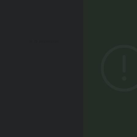
© TV Antholzertal
DAS K