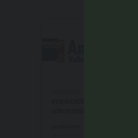
aria.poi_location_prefix
Antholzertal
BEIKIRCHER PAUL -
SCHLOSSEREI
geschlossen
(Öffnet am 10.08. um 08:00)