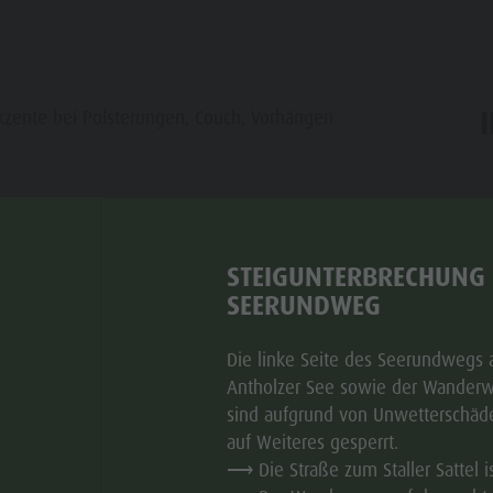
kzente bei Polsterungen, Couch, Vorhängen.
ar
STEIGUNTERBRECHUNG
SEERUNDWEG
DI
MI
DO
FR
SA
SO
Die linke Seite des Seerundwegs
Antholzer See sowie der Wanderw
sind aufgrund von Unwetterschäd
auf Weiteres gesperrt.
⟶ Die Straße zum Staller Sattel i