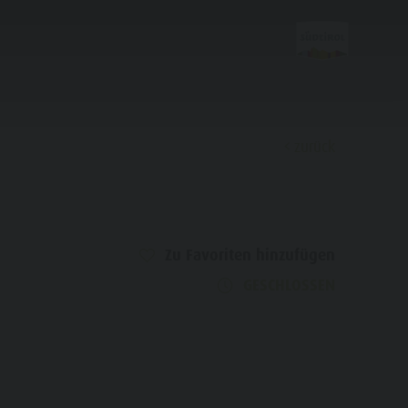
zurück
Entdecken
Zu Favoriten hinzufügen
FAMILIE & KINDER
SEHEN & ERLEBEN
GESCHLOSSEN
Familie & Kinder
Freizeitpark Niederrasen & Minigolf