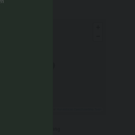
KARTE
en
+
−
Leaflet
| ©
OpenStreetMap
, Tiles courtesy of
Humanitarian OpenStreetMap Team
Anfahrtsbeschreibung