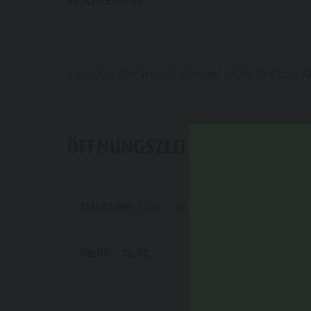
BESCHREIBUNG
Wasserwaldile
Events
Biotop Rasner Möser
Top Events
Grillplätze im Antholzertal
Neuigkeiten
Raumaustatter Werner Messner setzte farbliche A
Fischteich Antholz Niedertal
Kataloge
MTB Area Antholz Niedertal
Infos A-Z
ÖFFNUNGSZEITEN
Wasserfälle
Angebote
Olympic Arena Südtirol
Kontakt
Antholzer See
ZEITRAUM
: 20.11. - 19.11.
MO
08:00 - 18:00