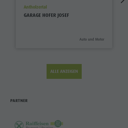
aria.poi_location_prefix
Antholzertal
GARAGE HOFER JOSEF
aria.poi_category_prefix
Auto und Motor
ALLE ANZEIGEN
PARTNER