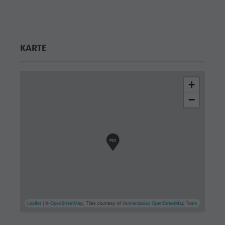
MTB Area
Antholz
Niedertal
KARTE
Wasserfälle
Olympic
+
Arena
−
Südtirol
Antholzer
See
Leaflet
| ©
OpenStreetMap
, Tiles courtesy of
Humanitarian OpenStreetMap Team