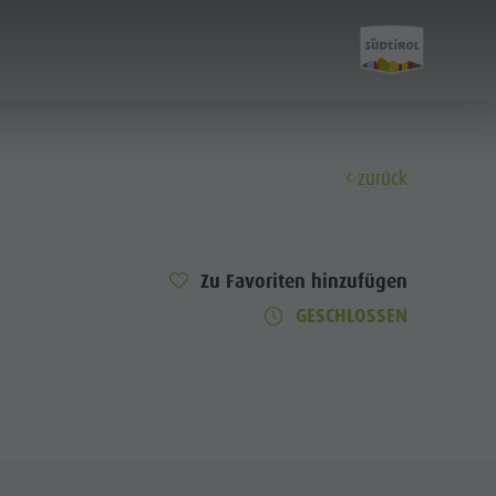
zurück
Entdecken
Zu Favoriten hinzufügen
GESCHLOSSEN
FAMILIE & KINDER
SEHEN & ERLEBEN
Familie & Kinder
Freizeitpark Niederrasen & Minigolf