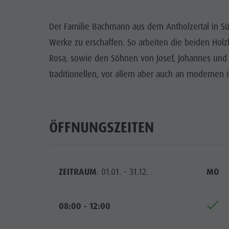
Wasserwaldile
Events
Biotop Rasner Möser
Der Familie Bachmann aus dem Antholzertal in Süd
Top Events
Werke zu erschaffen. So arbeiten die beiden Hol
Grillplätze im Antholzertal
Neuigkeiten
Rosa, sowie den Söhnen von Josef, Johannes und E
Fischteich Antholz Niedertal
traditionellen, vor allem aber auch an modernen
Kataloge
MTB Area Antholz Niedertal
Infos A-Z
Wasserfälle
Angebote
ÖFFNUNGSZEITEN
Olympic Arena Südtirol
Kontakt
Antholzer See
ZEITRAUM
: 01.01. - 31.12.
MO
08:00 - 12:00