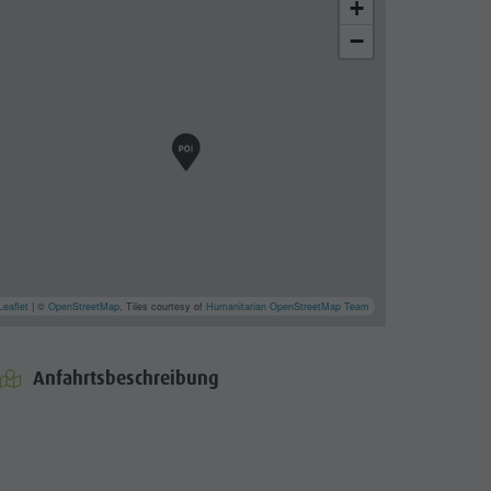
+
−
Leaflet
| ©
OpenStreetMap
, Tiles courtesy of
Humanitarian OpenStreetMap Team
Anfahrtsbeschreibung