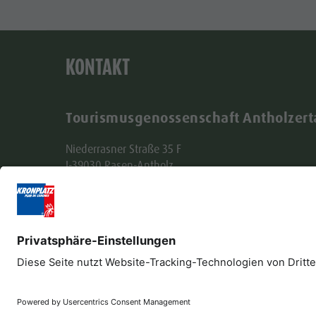
KONTAKT
Tourismusgenossenschaft Antholzert
Niederrasner Straße 35 F
I-39030 Rasen-Antholz
Tel. +39 0474 496269
info@antholzertal.com
MwSt. Nr. 01287710212
antholzertal@pec.it
Impressum
Datenschutz
Barrierefreiheitser