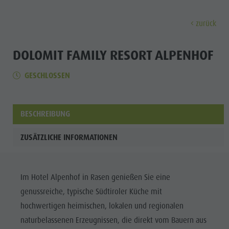
zurück
ENTDECKEN
AKTIVITÄTEN
PLANEN & 
DOLOMIT FAMILY RESORT ALPENHOF
GESCHLOSSEN
Almen & Hütten
Klettern
Urlaub buchen
Antholzer See
Entdec
Gastronomie
Fischen
Kronplatz Guest Pass
Wasserfälle
Staller Sattel
Jogging
Guestnet
Wassererlebnisbereich "Wasserwaldile"
BESCHREIBUNG
ALMEN &
Kronplatz
Tennis
Mobilität vor Ort
Biotop
HÜTTEN
ZUSÄTZLICHE INFORMATIONEN
Wandern & Bergsteigen
Nachhaltigkeit erleben
Mühlenweg Tränkabachl
FAMILIE & KINDER
FAMILIE & KINDER
SEHEN & ERLEBEN
GASTRONOMIE
Bike
Webcams
Staller Sattel & Obersee
STALLER
Familie & Kinder
Im Hotel Alpenhof in Rasen genießen Sie eine
Skiroller
Wetter
Wassererlebniswanderungen
SATTEL
genussreiche, typische Südtiroler Küche mit
Freizeitpark Niederrasen & Minigolf
Nordic Walking
Ortstaxe
Refill Südtirol
Familie &
KRONPLATZ
hochwertigen heimischen, lokalen und regionalen
Wasserwaldile
Events
Kinder
naturbelassenen Erzeugnissen, die direkt vom Bauern aus