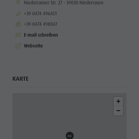
aria.location:
Niederrasner Str. 27 - 39030 Niederrasen
aria.phone:
+39 0474 496451
aria.fax:
+39 0474 498047
E-mail schreiben
aria.website:
Webseite
KARTE
+
−