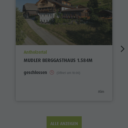
aria.poi_location_prefix
Antholzertal
MUDLER BERGGASTHAUS 1.584M
geschlossen
(Öffnet um 10:00)
aria.poi_category_p
Alm
ALLE ANZEIGEN