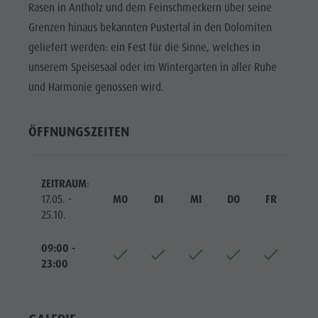
Biotop Rasner Möser
Top Events
Rasen in Antholz und dem Feinschmeckern über seine
Freizeitpark
Grillplätze im Antholzertal
Grenzen hinaus bekannten Pustertal in den Dolomiten
Neuigkeiten
Niederrasen
geliefert werden: ein Fest für die Sinne, welches in
Fischteich Antholz Niedertal
Kataloge
& Minigolf
unserem Speisesaal oder im Wintergarten in aller Ruhe
MTB Area Antholz Niedertal
Infos A-Z
Wasserwaldile
und Harmonie genossen wird.
Wasserfälle
Angebote
Biotop
Olympic Arena Südtirol
Kontakt
ÖFFNUNGSZEITEN
Rasner
Antholzer See
Möser
Grillplätze
ZEITRAUM
:
17.05. -
MO
DI
MI
DO
FR
SA
im
25.10.
Antholzertal
09:00 -
Fischteich
23:00
Antholz
Niedertal