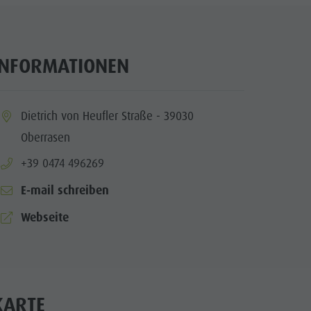
Wasserwaldile
Biotop Rasner Möser
INFORMATIONEN
Grillplätze im Antholzertal
Fischteich Antholz Niedertal
ia.location:
Dietrich von Heufler Straße - 39030
MTB Area Antholz Niedertal
Oberrasen
Wasserfälle
aria.phone:
+39 0474 496269
Olympic Arena Südtirol
E-mail schreiben
Antholzer See
aria.website:
Webseite
KARTE