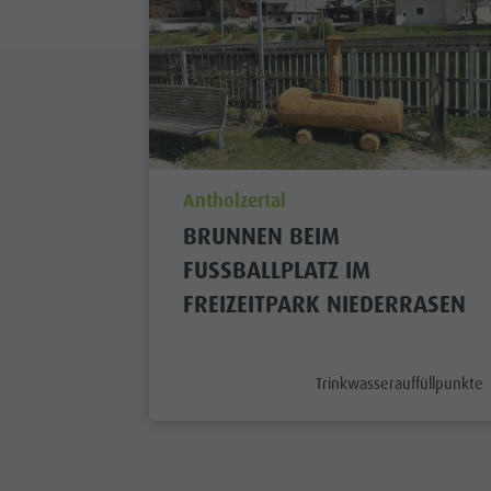
aria.poi_location_prefix
Antholzertal
BRUNNEN BEIM
FUSSBALLPLATZ IM F
REIZEITPARK NIEDERRASEN
aria.poi_category_prefix
Trinkwasserauffüllpunkte