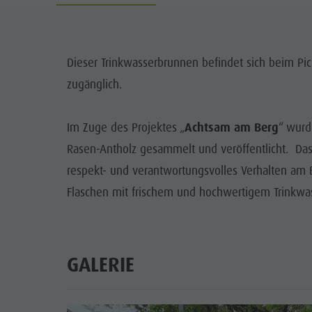
Wasserwaldile
Events
Biotop Rasner Möser
Top Events
Grillplätze im Antholzertal
Dieser Trinkwasserbrunnen befindet sich beim Pich
Neuigkeiten
zugänglich.
Fischteich Antholz Niedertal
Kataloge
MTB Area Antholz Niedertal
Im Zuge des Projektes „
Achtsam am Berg
“ wurd
Infos A-Z
Wasserfälle
Rasen-Antholz gesammelt und veröffentlicht. Das P
Angebote
respekt- und verantwortungsvolles Verhalten am
Olympic Arena Südtirol
Kontakt
Flaschen mit frischem und hochwertigem Trinkwas
Antholzer See
GALERIE