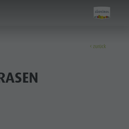
zurück
Entdecken
RRASEN
FAMILIE & KINDER
SEHEN & ERLEBEN
Familie & Kinder
Freizeitpark Niederrasen & Minigolf