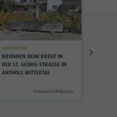
aria.poi_location_prefix
aria.poi_
Antholzertal
Antholzer
BRUNNEN BEIM KREUZ IN
BRUNNE
DER ST. GEORG-STRASSE IN A
POST IN
NTHOLZ MITTERTAL
aria.poi_category_prefix
Trinkwasserauffüllpunkte