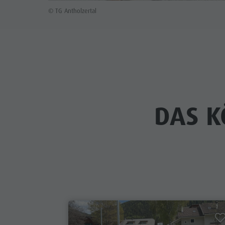
© TG Antholzertal
DAS K