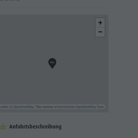
+
−
Leaflet
| ©
OpenStreetMap
, Tiles courtesy of
Humanitarian OpenStreetMap Team
Anfahrtsbeschreibung