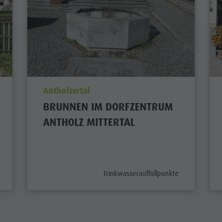
aria.poi_location_prefix
Antholzertal
BRUNNEN IM DORFZENTRUM
ANTHOLZ MITTERTAL
aria.poi_category_prefix
Trinkwasserauffüllpunkte