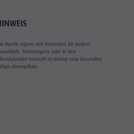
HINWEIS
cator.prefix
_indicator.of
ie Runde eignet sich besonders für lockere
auerläufe. Frühmorgens oder in den
bendstunden herrscht im Biotop eine besonders
uhige Atmosphäre.