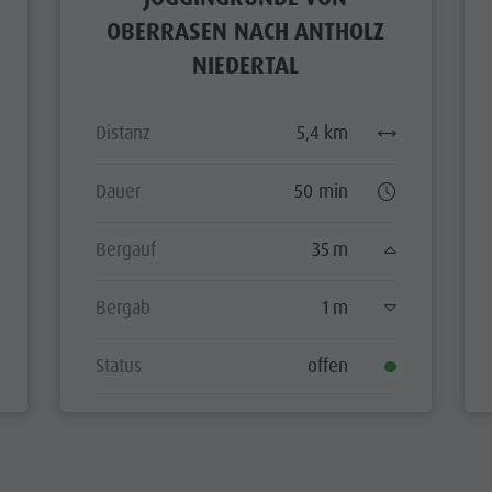
OBERRASEN NACH ANTHOLZ
NIEDERTAL
Distanz
5,4 km
Dauer
50 min
Bergauf
35 m
Bergab
1 m
Status
offen