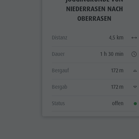
NIEDERRASEN NACH
OBERRASEN
Distanz
4,5 km
Dauer
1 h 30 min
Bergauf
172 m
Bergab
172 m
Status
offen