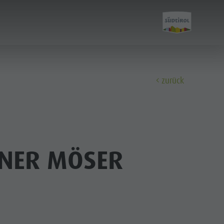
zurück
Entdecken
SNER MÖSER
FAMILIE & KINDER
SEHEN & ERLEBEN
Familie & Kinder
Freizeitpark Niederrasen & Minigolf