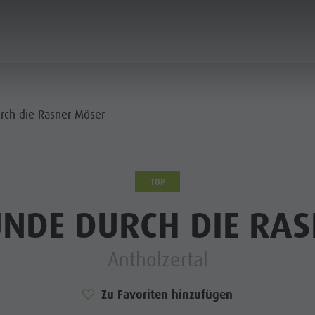
PLANEN & BUCHEN
WASSER-HIGHLIGHTS
rch die Rasner Möser
N & HÜTTEN
TOP
STRONOMIE
NDE DURCH DIE RA
FAMILIE & KINDER
SEHEN & ERLEBEN
LLER SATTEL
Antholzertal
RONPLATZ
Zu Favoriten hinzufügen