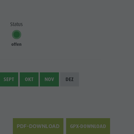
Wasserwaldile
Biotop Rasner Möser
Status
Grillplätze im Antholzertal
Fischteich Antholz Niedertal
offen
MTB Area Antholz Niedertal
Wasserfälle
Olympic Arena Südtirol
SEPT
OKT
NOV
DEZ
Antholzer See
GPX-DOWNLOAD
PDF-DOWNLOAD