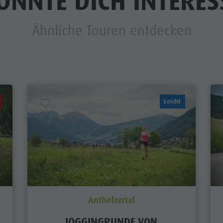
ÖNNTE DICH INTERES
Ähnliche Touren entdecken
Leicht
Antholzertal
JOGGINGRUNDE VON