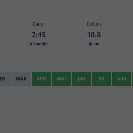
Dauer
Distanz
2:45
10.8
in Stunden
in km
EB
MÄR
APR
MAI
JUN
JUL
AUG