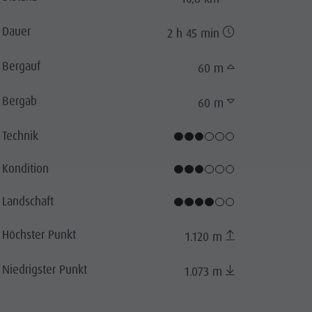
Dauer
2 h 45 min
Bergauf
60 m
Bergab
60 m
Technik
Kondition
Landschaft
Höchster Punkt
1.120 m
Niedrigster Punkt
1.073 m