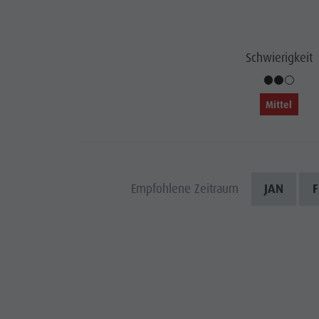
Wasserwaldile
Events
Biotop Rasner Möser
Top Events
Schwierigkeit
Grillplätze im Antholzertal
Neuigkeiten
Fischteich Antholz Niedertal
Kataloge
Mittel
MTB Area Antholz Niedertal
Infos A-Z
Wasserfälle
Angebote
Olympic Arena Südtirol
Empfohlene Zeitraum
JAN
F
Kontakt
Antholzer See