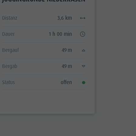
Distanz
3,6 km
Dauer
1 h 00 min
Bergauf
49 m
Bergab
49 m
Status
offen