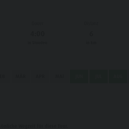
Dauer
Distanz
4:00
6
in Stunden
in km
EB
MÄR
APR
MAI
JUN
JUL
AUG
nliche Wegzeit für diese Tour.