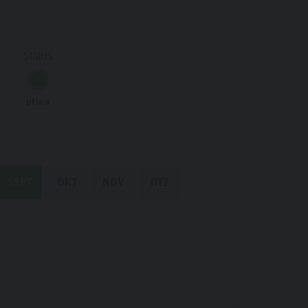
Wasserwaldile
Biotop Rasner Möser
Status
Grillplätze im Antholzertal
Fischteich Antholz Niedertal
offen
MTB Area Antholz Niedertal
Wasserfälle
Olympic Arena Südtirol
SEPT
OKT
NOV
DEZ
Antholzer See