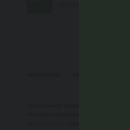
Mehr über das Projekt erfahren
BESCHREIBUNG
WEGBESCHREIBUNG
A
Anspruchsvolle Wanderung von Antholz Obertal
hochalpiner Umgebung.
Die Wanderung zur
Rieserfernerhütte (2.791 m)