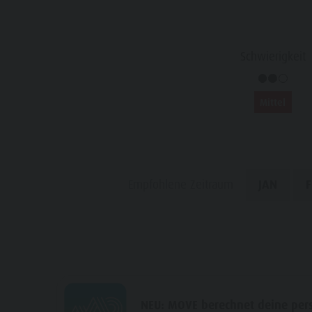
Wasserwaldile
Events
Biotop Rasner Möser
Top Events
Schwierigkeit
Grillplätze im Antholzertal
Neuigkeiten
Fischteich Antholz Niedertal
Kataloge
Mittel
MTB Area Antholz Niedertal
Infos A-Z
Wasserfälle
Angebote
Olympic Arena Südtirol
Empfohlene Zeitraum
JAN
F
Kontakt
Antholzer See
NEU: MOVE berechnet deine persö