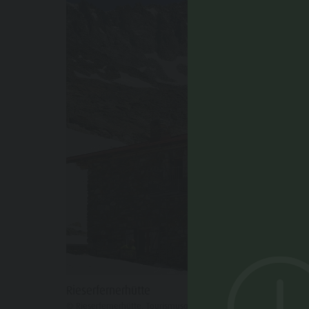
Rieserfernerhütte
© Rieserfernerhütte, Tourismusgenossenschaft Antholzertal