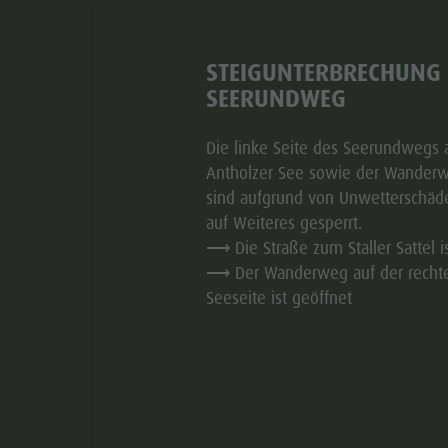
STEIGUNTERBRECHUNG
SEERUNDWEG
Die linke Seite des Seerundwegs
Antholzer See sowie der Wanderw
sind aufgrund von Unwetterschäd
auf Weiteres gesperrt.
⟶ Die Straße zum Staller Sattel i
NFAHRTSBESCHREIBUNG
AUSRÜSTUNG
TOURHIGHL
⟶ Der Wanderweg auf der recht
Seeseite ist geöffnet
 oder Antholz Mittertal zur Rieserfernerhütte in
zählt zu den eindrucksvollsten Hüttenwanderungen im