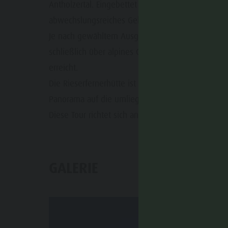
Antholzertal. Eingebettet in die hochalpine Lands
abwechslungsreiches Gelände bis in eine beeindr
Je nach gewähltem Ausgangspunkt verläuft der Au
schließlich über alpines Gelände hinauf zum Gem
erreicht.
Die Rieserfernerhütte ist ein idealer Stützpunkt f
Panorama auf die umliegenden Dreitausender.
Diese Tour richtet sich an geübte Bergwanderer mit
GALERIE