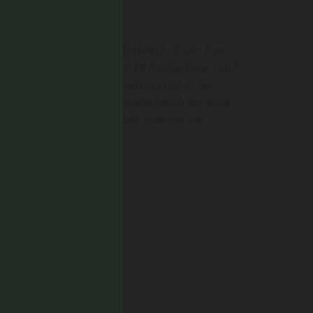
HINWEIS
in früher Start ist empfehlenswert, da die Tour
ang ist und sich das Wetter im Hochgebirge rasch
ndern kann. Besonders eindrucksvoll ist der
oment, wenn sich am Gemsbichljoch der Blick
uf die hochalpine Landschaft rund um die
ieserfernerhütte öffnet.