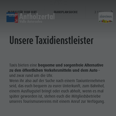
TAXI
MOBILITÄT VOR ORT
FAHRPLANSUCHE
2 SEEN SHUTTL
ENTDECKEN
AKTIVITÄTEN
PLANEN & 
Unsere Taxidienstleister
Almen & Hütten
Klettern
Urlaub buchen
Antholzer See
Planen
Gastronomie
Fischen
Kronplatz Guest Pass
Wasserfälle
Staller Sattel
Jogging
Guestnet
Wassererlebnisbereich "Wasserwaldile"
&
Kronplatz
Tennis
Mobilität vor Ort
Biotop
Taxis bieten eine
bequeme und sorgenfreie Alternative
Buchen
zu den öffentlichen Verkehrsmitteln und dem Auto
–
Wandern & Bergsteigen
Nachhaltigkeit erleben
Mühlenweg Tränkabachl
und zwar rund um die Uhr.
FAMILIE & KINDER
SEHEN & ERLEBEN
Wenn ihr also auf der Suche nach einem Taxiunternehmen
Bike
Webcams
Staller Sattel & Obersee
seid, das euch bequem zu eurer Unterkunft, zum Bahnhof,
Familie & Kinder
einem Ausflugsziel bringt oder euch abholt, wenn es mal
Skiroller
Wetter
Wassererlebniswanderungen
Webcams
später geworden ist, stehen euch die Mitgliedsbetriebe
Freizeitpark Niederrasen & Minigolf
Nordic Walking
Ortstaxe
Refill Südtirol
unseres Tourismusvereins mit einem Anruf zur Verfügung.
Wetter
URLAUB
Wasserwaldile
Events
BUCHEN
Ortstaxe