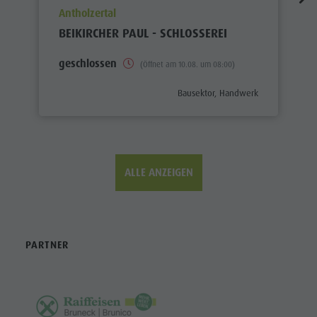
aria.poi_location_prefix
Antholzertal
BEIKIRCHER PAUL - SCHLOSSEREI
geschlossen
(Öffnet am 10.08. um 08:00)
aria.poi_category_prefix
Bausektor, Handwerk
ALLE ANZEIGEN
PARTNER