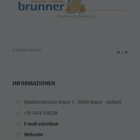
MTB Area
Antholz
Niedertal
Wasserfälle
Olympic
© Brunner Andreas
aria.slide_indicato
aria.slide_i
01
01
Arena
Südtirol
Antholzer
INFORMATIONEN
See
aria.location:
Handwerkerzone Rasen 1 - 39030 Rasen - Antholz
aria.phone:
+39 0474 498238
E-mail schreiben
aria.website:
Webseite