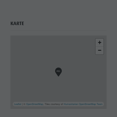
KARTE
+
−
Leaflet
| ©
OpenStreetMap
, Tiles courtesy of
Humanitarian OpenStreetMap Team