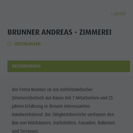
zurück
ENTDECKEN
AKTIVITÄTEN
PLANEN & 
BRUNNER ANDREAS - ZIMMEREI
GESCHLOSSEN
Almen & Hütten
Klettern
Urlaub buchen
Antholzer See
Entdec
Gastronomie
Fischen
Kronplatz Guest Pass
Wasserfälle
Staller Sattel
Jogging
Guestnet
Wassererlebnisbereich "Wasserwaldile"
BESCHREIBUNG
ALMEN &
Kronplatz
Tennis
Mobilität vor Ort
Biotop
HÜTTEN
Wandern & Bergsteigen
Nachhaltigkeit erleben
Mühlenweg Tränkabachl
FAMILIE & KINDER
FAMILIE & KINDER
SEHEN & ERLEBEN
GASTRONOMIE
Die Firma Brunner ist ein mittelständischer
Bike
Webcams
Staller Sattel & Obersee
Zimmereibetrieb aus Rasen mit 7 Mitarbeitern und 25
STALLER
Familie & Kinder
Skiroller
Wetter
Wassererlebniswanderungen
Jahren Erfahrung in diesem interessanten
SATTEL
Freizeitpark Niederrasen & Minigolf
Handwerksberuf. Die Tätigkeitsbereiche umfassen den
Nordic Walking
Ortstaxe
Refill Südtirol
Familie &
KRONPLATZ
Bau von Holzhäusern, Dachstühlen, Fassaden, Balkonen
Wasserwaldile
Events
Kinder
und Terrassen.