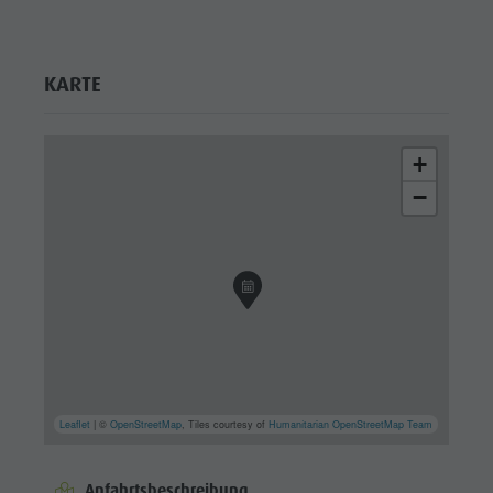
KARTE
+
−
Leaflet
| ©
OpenStreetMap
, Tiles courtesy of
Humanitarian OpenStreetMap Team
Anfahrtsbeschreibung