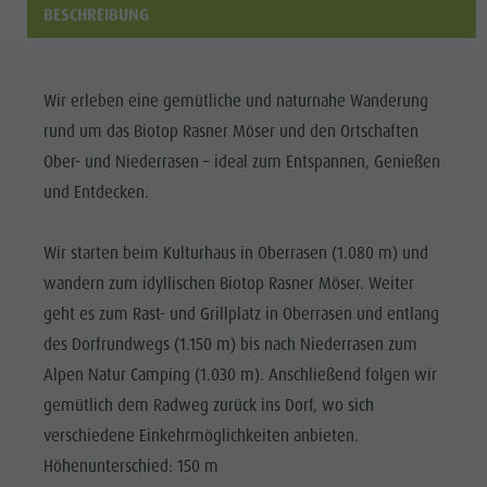
Biotop Rasner Möser
Top Events
BESCHREIBUNG
Freizeitpark
Grillplätze im Antholzertal
Neuigkeiten
Niederrasen
Fischteich Antholz Niedertal
Kataloge
& Minigolf
Wir erleben eine gemütliche und naturnahe Wanderung
MTB Area Antholz Niedertal
Infos A-Z
Wasserwaldile
rund um das Biotop Rasner Möser und den Ortschaften
Wasserfälle
Angebote
Ober- und Niederrasen – ideal zum Entspannen, Genießen
Biotop
Olympic Arena Südtirol
und Entdecken.
Kontakt
Rasner
Antholzer See
Möser
Wir starten beim Kulturhaus in Oberrasen (1.080 m) und
Grillplätze
wandern zum idyllischen Biotop Rasner Möser. Weiter
im
geht es zum Rast- und Grillplatz in Oberrasen und entlang
des Dorfrundwegs (1.150 m) bis nach Niederrasen zum
Antholzertal
Alpen Natur Camping (1.030 m). Anschließend folgen wir
Fischteich
gemütlich dem Radweg zurück ins Dorf, wo sich
Antholz
verschiedene Einkehrmöglichkeiten anbieten.
Niedertal
Höhenunterschied: 150 m