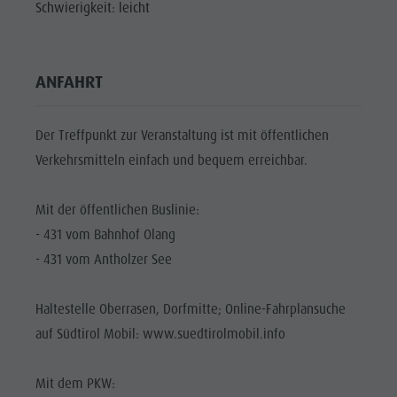
MTB Area
Schwierigkeit: leicht
Antholz
Niedertal
ANFAHRT
Wasserfälle
Olympic
Der Treffpunkt zur Veranstaltung ist mit öffentlichen
Arena
Verkehrsmitteln einfach und bequem erreichbar.
Südtirol
Mit der öffentlichen Buslinie:
Antholzer
- 431 vom Bahnhof Olang
See
- 431 vom Antholzer See
Haltestelle Oberrasen, Dorfmitte; Online-Fahrplansuche
auf Südtirol Mobil: www.suedtirolmobil.info
Mit dem PKW: