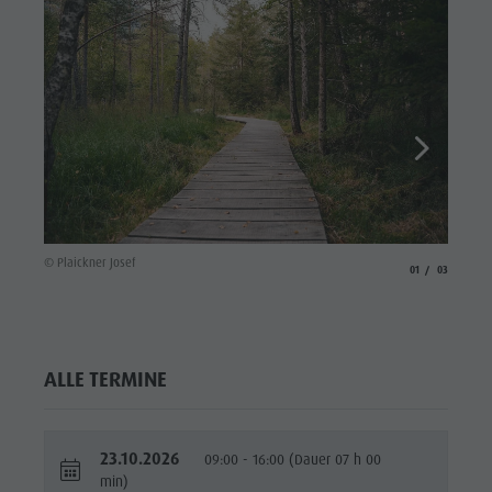
© Wisth
© Plaickner Josef
aria.slide_indicato
aria.slide_i
01
03
ALLE TERMINE
23.10.2026
09:00 - 16:00 (Dauer 07 h 00
min)