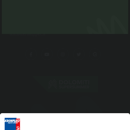
Via Rasun di Sotto 35 F
I-39030 Rasun-Anterselva
Tel. +39 0474 496269
info@antholzertal.com
Partita IVA 01287710212
antholzertal@pec.it