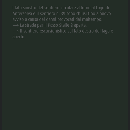
Valle
Dislivello: 150 m
l lato sinistro del sentiero circolare attorno al Lago di
Difficoltà: facile
Anterselva
Anterselva e il sentiero n. 39 sono chiusi fino a nuovo
avviso a causa dei danni provocati dal maltempo.
Laghetto di
⟶ La strada per il Passo Stalle è aperta.
⟶ Il sentiero escursionistico sul lato destro del lago è
pesca
COME ARRIVARE
aperto
MTB Area
Anterselva
Il punto di ritrovo per l'evento è comodamente
raggiungibile con i mezzi pubblici.
di Sotto
Cascate
Con la linea autobus:
Olympic
- 431 dalla stazione ferroviaria di Valdaora
Arena Alto
- 431 dal Lago di Anterselva
Adige
Fermata Rasun di Sopra, Paese; ricerca orario online sul
Lago di
sito Alto Adige mobilità: www.suedtirolmobil.info/it/
Anterselva