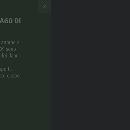
LAGO DI
e attorno al
 39 sono
 dei danni
aperta.
ato destro