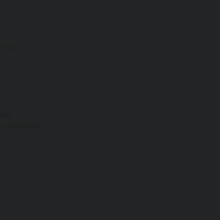
ierung
lée.
reservierung