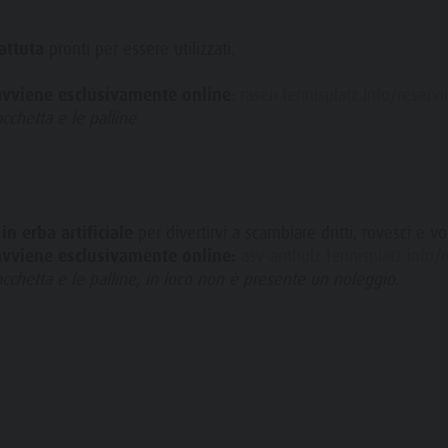
attuta
pronti per essere utilizzati.
avviene esclusivamente online
:
rasen.tennisplatz.info/reserv
cchetta e le palline
n erba artificiale
per divertirvi a scambiare dritti, rovesci e vo
avviene esclusivamente online:
asv-antholz.tennisplatz.info/
acchetta e le palline, in loco non è presente un noleggio.