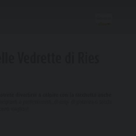
lle Vedrette di Ries
Attività
Escursioni & Alpinismo
otrete divertirvi a colpire con la racchetta anche
Bici
cipianti o professionisti, di colpi di potenza o tocchi
Skiroll
enti migliori!
Nordic Walking