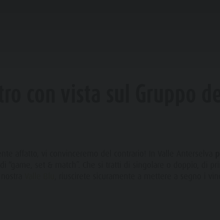
TENNIS
ICARE & PRENOTARE
PUNTI D'ACQUA
tro con vista sul Gruppo de
AMPICARE
ESCARE
FAMIGLIA & BAMBINI
ESPERIENZE DA VIVERE
te affatto, vi convinceremo del contrario! In Valle Anterselva
p
OGGING
i “game, set & match”. Che si tratti di singolare o doppio, di prin
a nostra
Valle Blu
, riuscirete sicuramente a mettere a segno i vinc
TENNIS