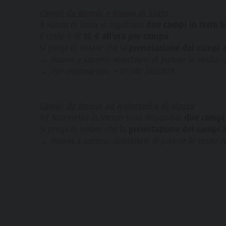
Aree barbecue in Valle Anterselva
Campi da tennis a Rasun di Sotto
Novità
A Rasun di Sotto vi aspettano
due campi in terra b
Laghetto di pesca
Cataloghi
Il costo è di
15 € all’ora per campo
.
MTB Area Anterselva di Sotto
Informazioni A-Z
Si prega di notare che la
prenotazione dei campi 
→ Buono a sapersi: ricordatevi di portare la vostra ra
Cascate
Offerte
→ Per informazioni: +39 340 2486928
Olympic Arena Alto Adige
Contatto
Lago di Anterselva
Sostenibilità
Campi da tennis ad Anterselva di Mezzo
Ad Anterselva di Mezzo sono disponibili
due campi i
Si prega di notare che la
prenotazione dei campi 
→ Buono a sapersi: ricordatevi di portare la vostra r