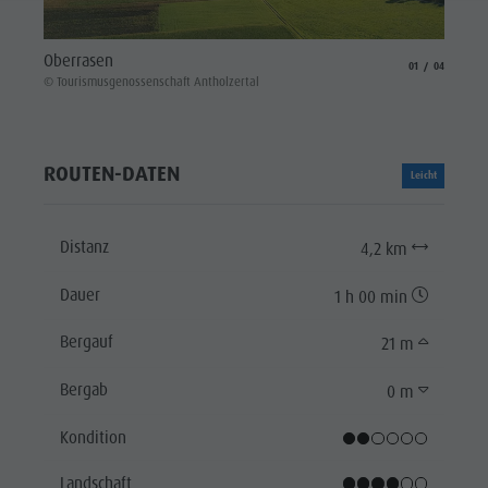
Oberr
Oberrasen
aria.slide_indicat
aria.slide_i
01
04
© Touri
© Tourismusgenossenschaft Antholzertal
ROUTEN-DATEN
Leicht
Distanz
4,2 km
Dauer
1 h 00 min
Bergauf
21 m
Bergab
0 m
Kondition
Landschaft