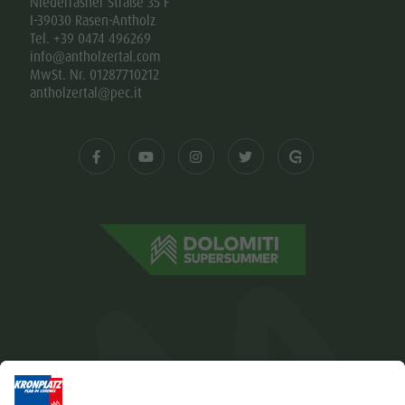
Niederrasner Straße 35 F
I-39030 Rasen-Antholz
Tel. +39 0474 496269
info@antholzertal.com
MwSt. Nr. 01287710212
antholzertal@pec.it