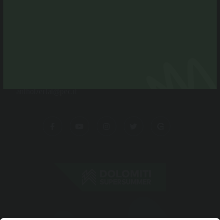
Tourismusgenossenschaft Antholzertal
Niederrasner Straße 35 F
I-39030 Rasen-Antholz
Tel. +39 0474 496269
info@antholzertal.com
MwSt. Nr. 01287710212
antholzertal@pec.it