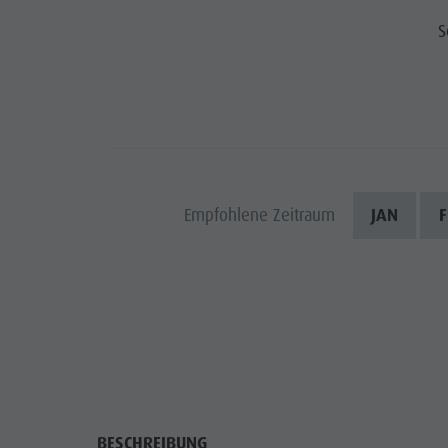
Wasserwaldile
Events
S
Biotop Rasner Möser
Top Events
Grillplätze im Antholzertal
Neuigkeiten
Fischteich Antholz Niedertal
Kataloge
MTB Area Antholz Niedertal
Infos A-Z
Wasserfälle
Empfohlene Zeitraum
JAN
F
Angebote
Olympic Arena Südtirol
Kontakt
Antholzer See
BESCHREIBUNG