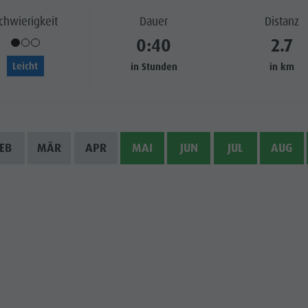
chwierigkeit
Dauer
Distanz
0:40
2.7
Leicht
in Stunden
in km
EB
MÄR
APR
MAI
JUN
JUL
AUG