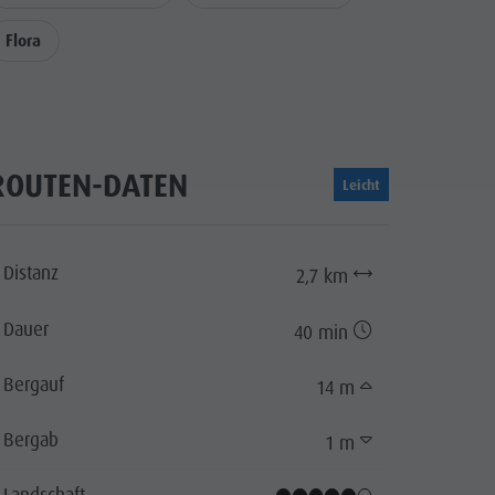
Flora
ROUTEN-DATEN
Leicht
Distanz
2,7 km
Dauer
40 min
Bergauf
14 m
Bergab
1 m
Landschaft