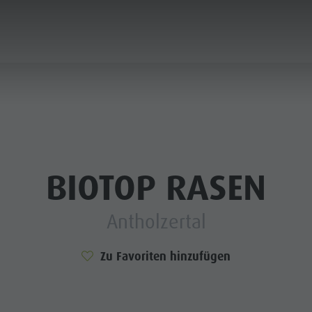
PLANEN & BUCHEN
WASSER-HIGHLIGHTS
N & HÜTTEN
BIOTOP RASEN
STRONOMIE
Antholzertal
FAMILIE & KINDER
SEHEN & ERLEBEN
LLER SATTEL
Zu Favoriten hinzufügen
RONPLATZ