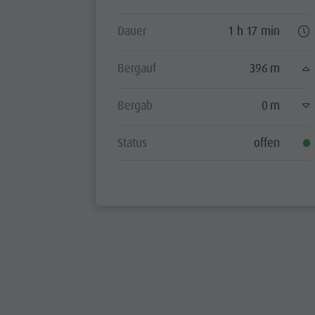
Dauer
1 h 17 min
Bergauf
396 m
Bergab
0 m
Status
offen