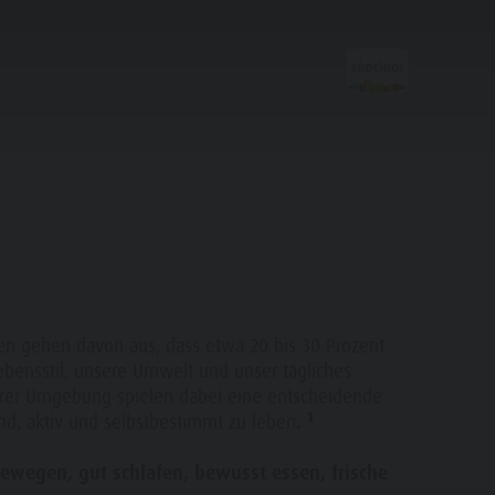
Planen &
Buchen
en gehen davon aus, dass etwa 20 bis 30 Prozent
ebensstil, unsere Umwelt und unser tägliches
Webcams
serer Umgebung spielen dabei eine entscheidende
Wetter
1
und, aktiv und selbstbestimmt zu leben
.
Ortstaxe
bewegen, gut schlafen, bewusst essen, frische