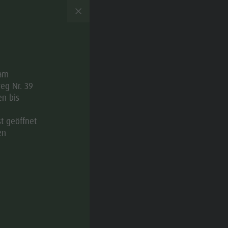
g und Höhe
 am
g zählt zu den wichtigsten Grundlagen für
eg Nr. 39
unterstützt Herz, Kreislauf, Stoffwechsel und
n bis
 Im Antholzertal verbinden sich Bewegung und
rliche Weise: Langlaufen, Wandern, Winterwandern
st geöffnet
 durch eine Landschaft zwischen Talboden,
en
er Sattel und den umliegenden Berggipfeln.