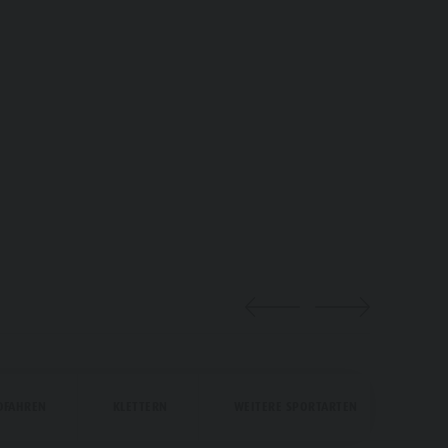
Events
Top Events
Neuigkeiten
Kataloge
Infos A-Z
Angebote
Kontakt
DFAHREN
KLETTERN
WEITERE SPORTARTEN