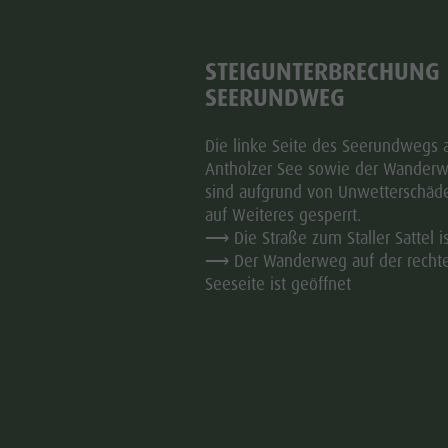
STEIGUNTERBRECHUNG
Bewegun
SEERUNDWEG
Die linke Seite des Seerundwegs
Regelmäßige Bewegun
Antholzer See sowie der Wanderw
gesundes Altern. Sie 
sind aufgrund von Unwetterschäde
mentale Gesundheit.
auf Weiteres gesperrt.
alpine Höhe auf natü
⟶ Die Straße zum Staller Sattel i
und Radfahren führen
⟶ Der Wanderweg auf der recht
Antholzer See, Stall
Seeseite ist geöffnet