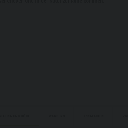
er erleben und in der Natur zur Ruhe kommen.
TZ GUEST PASS
UESTNET
TÄT VOR ORT
IGKEIT ERLEBEN
WEGUNG UND HÖHE
WANDERN
LANGLAUFEN
RA