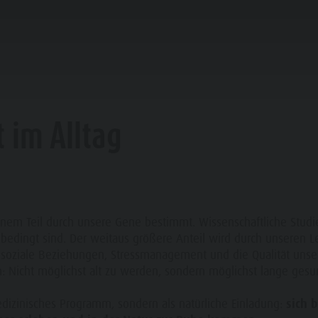
LONGEVITY IM ANTHOLZERTAL
LANEN & BUCHEN
WASSER-HIGHLIGHTS
 im Alltag
FAMILIE & KINDER
SEHEN & ERLEBEN
inem Teil durch unsere Gene bestimmt. Wissenschaftliche Studi
bedingt sind. Der weitaus größere Anteil wird durch unseren L
f, soziale Beziehungen, Stressmanagement und die Qualität un
n: Nicht möglichst alt zu werden, sondern möglichst lange ges
edizinisches Programm, sondern als natürliche Einladung:
sich 
UB BUCHEN