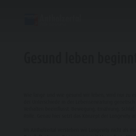
ENTDECKEN
AKTIVITÄTEN
P
Almen & Hütten
Klettern
Urlaub buchen
Antholzer See
Gesund leben beginnt
Gastronomie
Fischen
Kronplatz Guest Pass
Wasserfälle
Staller Sattel
Jogging
Guestnet
Wassererlebnisbereich "Wasserwaldile"
Kronplatz
Tennis
Mobilität vor Ort
Biotop
Wandern & Bergsteigen
Nachhaltigkeit erleben
Mühlenweg Tränkabachl
Bike
Webcams
Staller Sattel & Obersee
Wie lange und wie gesund wir leben, wird nur zu e
der Unterschiede in der Lebenserwartung genetisch 
Familie & Kinder
Skiroller
Wetter
Wassererlebniswanderungen
Verhalten beeinflusst. Bewegung, Ernährung, Schla
Freizeitpark Niederrasen & Minigolf
Nordic Walking
Ortstaxe
Refill Südtirol
Rolle. Genau hier setzt das Konzept der Longevity a
Wasserwaldile
Events
Im Antholzertal verstehen wir Longevity nicht als m
Biotop Rasner Möser
URLA
Top Events