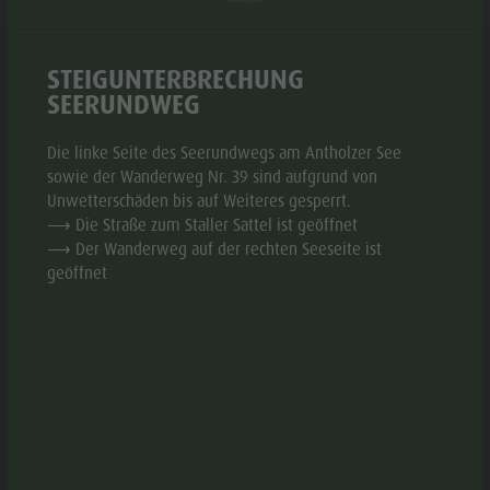
Biotop Rasner Möser
Top Events
Freizeitpark
GALERIE
Grillplätze im Antholzertal
Neuigkeiten
Niederrasen
STEIGUNTERBRECHUNG
Fischteich Antholz Niedertal
Kataloge
& Minigolf
SEERUNDWEG
MTB Area Antholz Niedertal
Infos A-Z
Wasserwaldile
Wasserfälle
Die linke Seite des Seerundwegs am Antholzer See
Angebote
Biotop
sowie der Wanderweg Nr. 39 sind aufgrund von
Olympic Arena Südtirol
Kontakt
Unwetterschäden bis auf Weiteres gesperrt.
Rasner
Antholzer See
⟶ Die Straße zum Staller Sattel ist geöffnet
Möser
⟶ Der Wanderweg auf der rechten Seeseite ist
geöffnet
Grillplätze
im
© chewy unsplashed
Antholzertal
aria.slide_indicato
aria.slide_i
01
01
Fischteich
Antholz
INFORMATIONEN
Niedertal