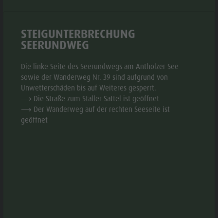
Biotop Rasner Möser
Top Events
Freizeitpark
Grillplätze im Antholzertal
Neuigkeiten
Niederrasen
STEIGUNTERBRECHUNG
Fischteich Antholz Niedertal
Kataloge
& Minigolf
SEERUNDWEG
MTB Area Antholz Niedertal
Infos A-Z
Wasserwaldile
Wasserfälle
Die linke Seite des Seerundwegs am Antholzer See
Angebote
Biotop
sowie der Wanderweg Nr. 39 sind aufgrund von
Olympic Arena Südtirol
Kontakt
Unwetterschäden bis auf Weiteres gesperrt.
Rasner
⟶ Die Straße zum Staller Sattel ist geöffnet
Antholzer See
Möser
⟶ Der Wanderweg auf der rechten Seeseite ist
geöffnet
Grillplätze
im
© chewy unsplashed
aria.slide_indicato
aria.slide_i
01
01
Antholzertal
Fischteich
Antholz
INFORMATIONEN
Niedertal