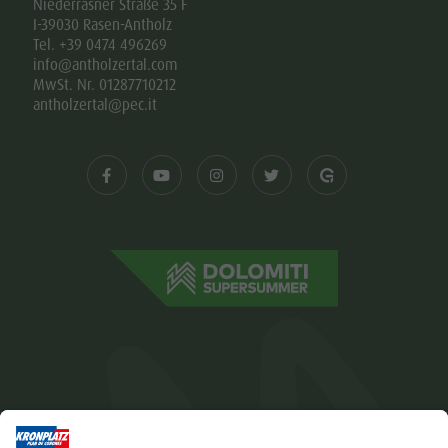
Niederrasner Straße 35 F
I-39030 Rasen-Antholz
Tel. +39 0474 496269
info@antholzertal.com
MwSt. Nr. 01287710212
antholzertal@pec.it