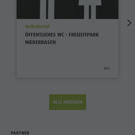
aria.poi_location_prefix
Antholzertal
ÖFFENTLICHES WC - FREIZEITPARK
NIEDERRASEN
aria.poi_category_p
WCs
ALLE ANZEIGEN
PARTNER