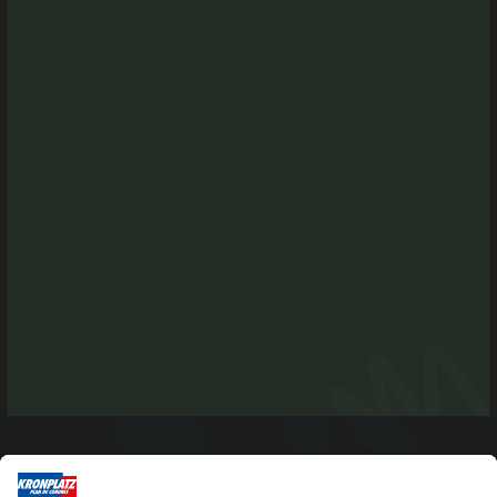
Niederrasner Straße 35 F
I-39030 Rasen-Antholz
Tel. +39 0474 496269
info@antholzertal.com
MwSt. Nr. 01287710212
antholzertal@pec.it