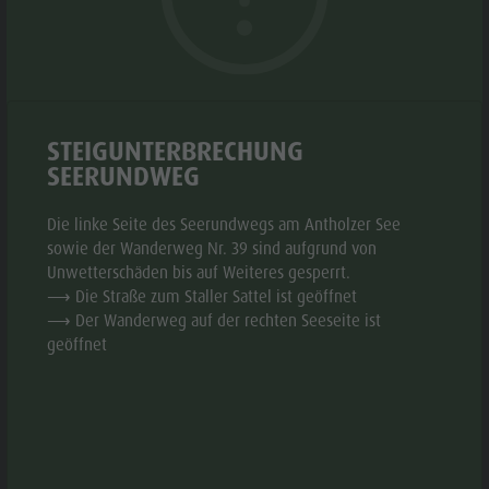
Biotop Rasner Möser
Top Events
Freizeitpark
Grillplätze im Antholzertal
Neuigkeiten
Niederrasen
Fischteich Antholz Niedertal
Kataloge
& Minigolf
MTB Area Antholz Niedertal
Infos A-Z
Wasserwaldile
STEIGUNTERBRECHUNG
Wasserfälle
Angebote
Biotop
SEERUNDWEG
Olympic Arena Südtirol
Kontakt
Rasner
Antholzer See
Die linke Seite des Seerundwegs am Antholzer See
Möser
sowie der Wanderweg Nr. 39 sind aufgrund von
© canva
aria.slide_indicato
aria.slide_i
01
01
Unwetterschäden bis auf Weiteres gesperrt.
Grillplätze
⟶ Die Straße zum Staller Sattel ist geöffnet
im
⟶ Der Wanderweg auf der rechten Seeseite ist
geöffnet
Antholzertal
INFORMATIONEN
Fischteich
Antholz
aria.location:
Niederrasnerstraße 35F - 39030 Rasen Antholz
Niedertal
aria.phone:
+39 0474 496269