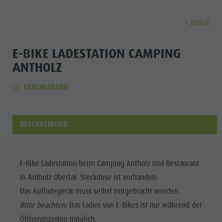
zurück
ENTDECKEN
AKTIVITÄTEN
PLANEN & 
E-BIKE LADESTATION CAMPING
ANTHOLZ
Almen & Hütten
Klettern
Urlaub buchen
Antholzer See
Entdec
GESCHLOSSEN
Gastronomie
Fischen
Kronplatz Guest Pass
Wasserfälle
Staller Sattel
Jogging
Guestnet
Wassererlebnisbereich "Wasserwaldile"
ALMEN &
BESCHREIBUNG
Kronplatz
Tennis
Mobilität vor Ort
Biotop
HÜTTEN
Wandern & Bergsteigen
Nachhaltigkeit erleben
Mühlenweg Tränkabachl
FAMILIE & KINDER
FAMILIE & KINDER
SEHEN & ERLEBEN
GASTRONOMIE
Bike
Webcams
Staller Sattel & Obersee
E-Bike Ladestation beim Camping Antholz und Restaurant
STALLER
Familie & Kinder
Skiroller
Wetter
Wassererlebniswanderungen
in Antholz Obertal: Steckdose ist vorhanden.
SATTEL
Freizeitpark Niederrasen & Minigolf
Das Aufladegerät muss selbst mitgebracht werden.
Nordic Walking
Ortstaxe
Refill Südtirol
Familie &
KRONPLATZ
Bitte beachten
: Das Laden von E-Bikes ist nur während der
Wasserwaldile
Events
Kinder
Öffnungszeiten möglich.