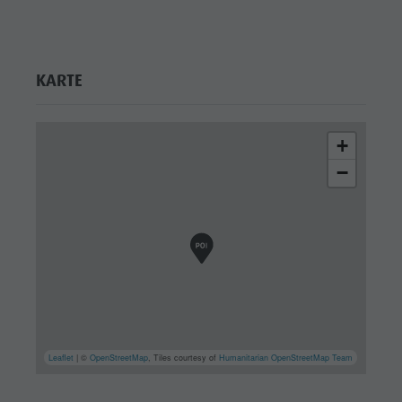
KARTE
+
−
Leaflet
| ©
OpenStreetMap
, Tiles courtesy of
Humanitarian OpenStreetMap Team