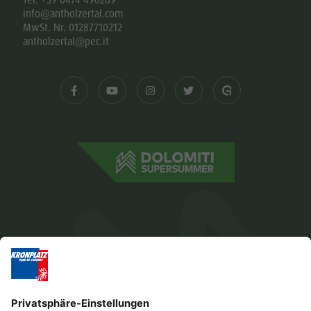
Tel. +39 0474 496269
info@antholzertal.com
MwSt. Nr. 01287710212
antholzertal@pec.it