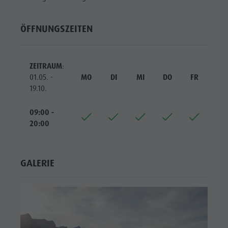
Biotop Rasner Möser
Top Events
Freizeitpark
Grillplätze im Antholzertal
Neuigkeiten
Niederrasen
ÖFFNUNGSZEITEN
Fischteich Antholz Niedertal
Kataloge
& Minigolf
MTB Area Antholz Niedertal
Infos A-Z
Wasserwaldile
ZEITRAUM
:
Wasserfälle
Angebote
Biotop
01.05. -
MO
DI
MI
DO
FR
SA
Olympic Arena Südtirol
19.10.
Kontakt
Rasner
Antholzer See
Möser
09:00 -
20:00
Grillplätze
im
GALERIE
Antholzertal
Fischteich
Antholz
Niedertal