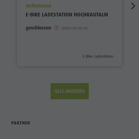
aria.poi_location_prefix
Antholzertal
E-BIKE LADESTATION HOCHRAUTALM
geschlossen
(Öffnet um 08:00)
aria.poi_category_prefix
E-Bike Ladestation
ALLE ANZEIGEN
PARTNER