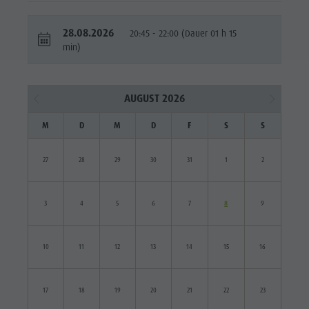
MTB Area
Antholz
28.08.2026
20:45 - 22:00 (Dauer 01 h 15
min)
Niedertal
Wasserfälle
AUGUST 2026
Olympic
Arena
M
D
M
D
F
S
S
Südtirol
27
28
29
30
31
1
2
Antholzer
See
3
4
5
6
7
8
9
10
11
12
13
14
15
16
17
18
19
20
21
22
23