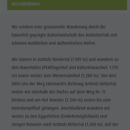
Biotop Rasner Möser
Top Events
BESCHREIBUNG
Freizeitpark
Grillplätze im Antholzertal
Neuigkeiten
Niederrasen
Fischteich Antholz Niedertal
Kataloge
& Minigolf
Wir erleben eine genussvolle Wanderung durch die
MTB Area Antholz Niedertal
Infos A-Z
Wasserwaldile
bäuerlich geprägte Kulturlandschaft des Antholzertals mit
Wasserfälle
Angebote
schönen Ausblicken und authentischen Höfen.
Biotop
Olympic Arena Südtirol
Kontakt
Rasner
Antholzer See
Wir starten in Antholz Niedertal (1.109 m) und wandern zu
Möser
den Maierhöfen (Pfaffingerhof und Kaltenhauserhof; 1.170
Grillplätze
m) sowie weiter zum Wiesemannhof (1.280 m). Von dort
im
führt uns der Weg taleinwärts Richtung Antholz Mittertal,
wobei wir oberhalb des Dorfes auf dem Weg Nr. 11
Antholzertal
bleiben und am Hof Wanzler (1.340 m) vorbei bis zum
Fischteich
Innerkumpflhof gelangen. Anschließend wandern wir
Antholz
weiter zu den Eggerhöfen (Einkehrmöglichkeit) und
Niedertal
steigen hinunter nach Antholz Mittertal (1.200 m). Auf der