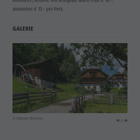
Infobüros | Kosten: mit Kronplatz Guest Pass € 10.-,
ansonsten € 15.- pro Pers.
GALERIE
© Plaick
© Taferner Christian
aria.slide_indicato
aria.slide_i
01
03