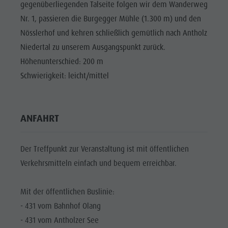
MTB Area
gegenüberliegenden Talseite folgen wir dem Wanderweg
Nr. 1, passieren die Burgegger Mühle (1.300 m) und den
Antholz
Nösslerhof und kehren schließlich gemütlich nach Antholz
Niedertal
Niedertal zu unserem Ausgangspunkt zurück.
Wasserfälle
Höhenunterschied: 200 m
Olympic
Schwierigkeit: leicht/mittel
Arena
Südtirol
ANFAHRT
Antholzer
See
Der Treffpunkt zur Veranstaltung ist mit öffentlichen
Verkehrsmitteln einfach und bequem erreichbar.
Mit der öffentlichen Buslinie:
- 431 vom Bahnhof Olang
- 431 vom Antholzer See