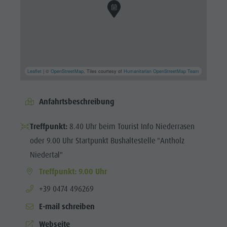
Leaflet
| ©
OpenStreetMap
, Tiles courtesy of
Humanitarian OpenStreetMap Team
Anfahrtsbeschreibung
Treffpunkt:
8.40 Uhr beim Tourist Info Niederrasen
oder 9.00 Uhr Startpunkt Bushaltestelle "Antholz
Niedertal"
Treffpunkt: 9.00 Uhr
aria.phone:
+39 0474 496269
E-mail schreiben
Webseite