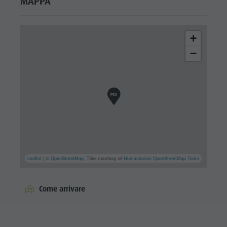
MAPPA
+
−
Leaflet
| ©
OpenStreetMap
, Tiles courtesy of
Humanitarian OpenStreetMap Team
Come arrivare