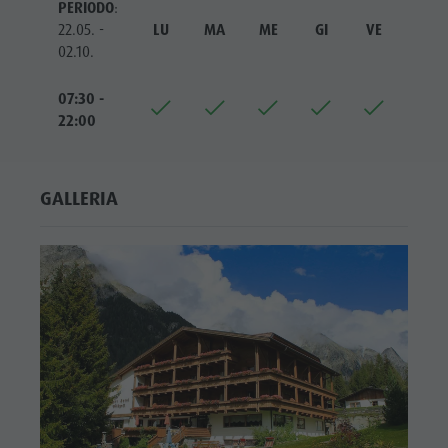
Valle
PERIODO
:
22.05. -
LU
MA
ME
GI
VE
SA
Anterselva
02.10.
Laghetto di
07:30 -
pesca
22:00
MTB Area
Anterselva
GALLERIA
di Sotto
Cascate
Olympic
Arena Alto
Adige
Lago di
Anterselva