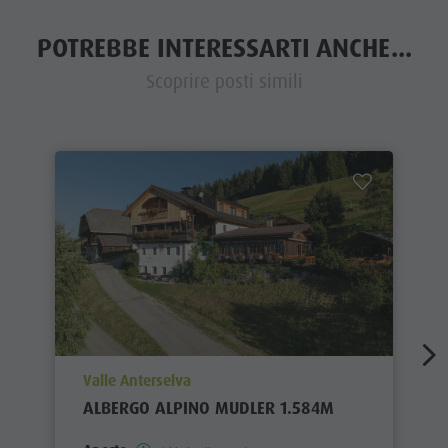
POTREBBE INTERESSARTI ANCHE...
Scoprire posti simili
aria.poi_location_prefix
Valle Anterselva
ALBERGO ALPINO MUDLER 1.584M