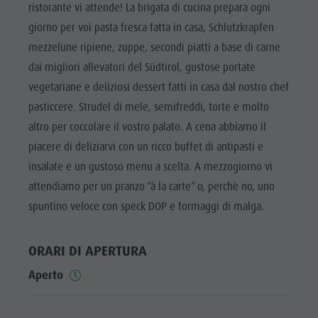
Biotopo "Rasner Möser"
Top eventi
ristorante vi attende! La brigata di cucina prepara ogni
Parco
Aree barbecue in Valle Anterselva
giorno per voi pasta fresca fatta in casa, Schlutzkrapfen
Novità
ricreativo
mezzelune ripiene, zuppe, secondi piatti a base di carne
Laghetto di pesca
Cataloghi
Rasun di
dai migliori allevatori del Südtirol, gustose portate
MTB Area Anterselva di Sotto
Informazioni A-Z
Sotto &
vegetariane e deliziosi dessert fatti in casa dal nostro chef
Cascate
Offerte
Minigolf
pasticcere. Strudel di mele, semifreddi, torte e molto
Olympic Arena Alto Adige
Contatto
altro per coccolare il vostro palato. A cena abbiamo il
Bosco con
Lago di Anterselva
piacere di deliziarvi con un ricco buffet di antipasti e
Sostenibilità
giochi
insalate e un gustoso menu a scelta. A mezzogiorno vi
d'acqua
attendiamo per un pranzo “à la carte” o, perchè no, uno
Biotopo
spuntino veloce con speck DOP e formaggi di malga.
"Rasner
ORARI DI APERTURA
Möser"
Aperto
Aree
barbecue in