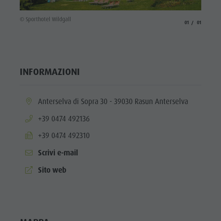
© Sporthotel Wildgall
aria.slide_indicato
aria.slide_i
01
01
INFORMAZIONI
aria.location:
Anterselva di Sopra 30 - 39030 Rasun Anterselva
aria.phone:
+39 0474 492136
aria.fax:
+39 0474 492310
Scrivi e-mail
aria.website:
Sito web