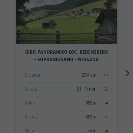
GIRO PANORAMICO LOC. REDENSBERG
- SOPRANESSANO - NESSANO
Distanza
25,9 km
Durata
2 h 19 min
Salita
552 m
Discesa
552 m
Stato
aperto