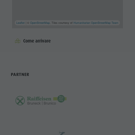
Leaflet
| ©
OpenStreetMap
, Tiles courtesy of
Humanitarian OpenStreetMap Team
Come arrivare
PARTNER