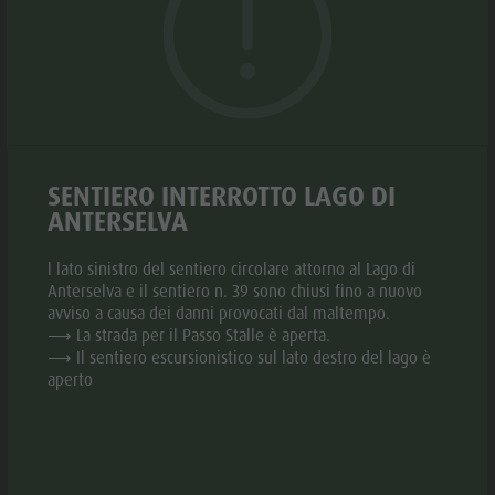
ORARI DI APERTURA
Biotopo "Rasner Möser"
Top eventi
Parco
Aree barbecue in Valle Anterselva
Novità
ricreativo
Laghetto di pesca
PERIODO
:
Cataloghi
Rasun di
01.04. -
LU
MA
ME
GI
VE
SA
MTB Area Anterselva di Sotto
Informazioni A-Z
Sotto &
31.10.
Cascate
Offerte
Minigolf
08:00 -
Olympic Arena Alto Adige
SENTIERO INTERROTTO LAGO DI
Contatto
Bosco con
19:00
ANTERSELVA
Lago di Anterselva
Sostenibilità
giochi
l lato sinistro del sentiero circolare attorno al Lago di
d'acqua
GALLERIA
Anterselva e il sentiero n. 39 sono chiusi fino a nuovo
avviso a causa dei danni provocati dal maltempo.
Biotopo
⟶ La strada per il Passo Stalle è aperta.
"Rasner
⟶ Il sentiero escursionistico sul lato destro del lago è
aperto
Möser"
Aree
barbecue in