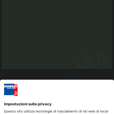
Tel. +39 0474 496269
info@antholzertal.com
Partita IVA 01287710212
antholzertal@pec.it