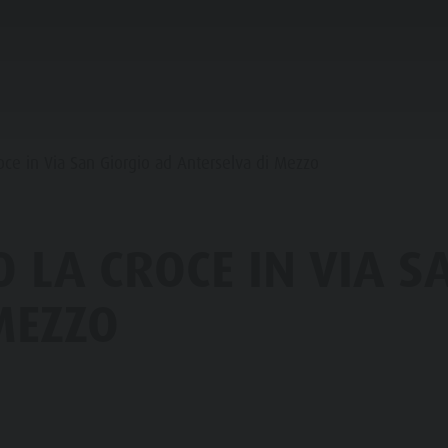
IFICARE & PRENOTARE
PUNTI D'ACQUA
oce in Via San Giorgio ad Anterselva di Mezzo
HE & RIFUGI
 LA CROCE IN VIA S
STRONOMIA
MEZZO
FAMIGLIA & BAMBINI
ESPERIENZE DA VIVERE
SSO STALLE
 DE CORONES