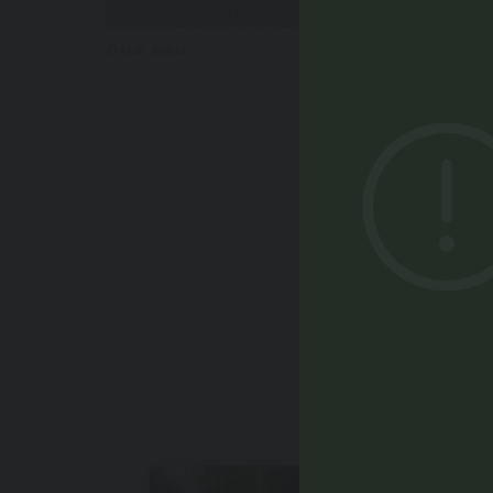
© Mair Armin
POTRE