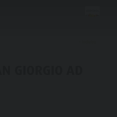
indietro
Scoprire
AN GIORGIO AD
FAMIGLIA & BAMBINI
ESPERIENZE DA VIVERE
Famiglia e Bambini
Parco ricreativo Rasun di Sotto &