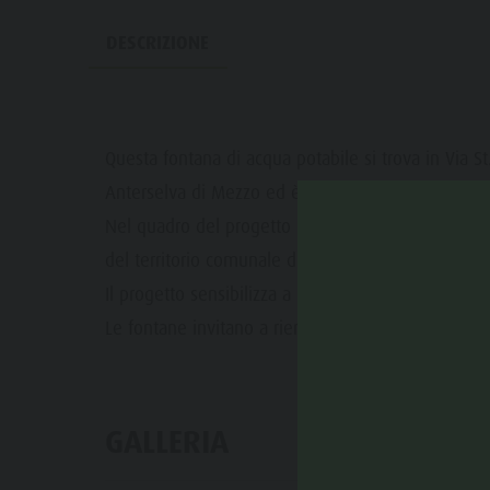
Bosco con giochi d'acqua
Eventi
DESCRIZIONE
Biotopo "Rasner Möser"
Top eventi
Aree barbecue in Valle Anterselva
Novità
Laghetto di pesca
Questa fontana di acqua potabile si trova in Via S
Cataloghi
MTB Area Anterselva di Sotto
Anterselva di Mezzo ed è liberamente e gratuitam
Informazioni A-Z
Cascate
Nel quadro del progetto
"Rispetta la montagna
Offerte
del territorio comunale di Rasun-Anterselva.
Olympic Arena Alto Adige
Contatto
Il progetto sensibilizza a un comportamento ecolo
Lago di Anterselva
Le fontane invitano a riempire le bottiglie riutilizz
Sostenibilità
GALLERIA