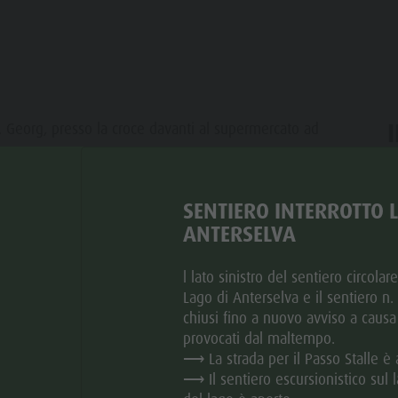
t. Georg, presso la croce davanti al supermercato ad
ente accessibile.
"
sono state raccolte e pubblicate le fontane certificate
ar
SENTIERO INTERROTTO 
ANTERSELVA
gico, rispettoso e responsabile in montagna.
abili con acqua potabile fresca e di alta qualità.
l lato sinistro del sentiero circolar
Lago di Anterselva e il sentiero n
chiusi fino a nuovo avviso a causa
provocati dal maltempo.
⟶ La strada per il Passo Stalle è 
⟶ Il sentiero escursionistico sul l