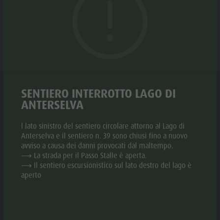
Biotopo "Rasner Möser"
Top eventi
Parco
Il progetto sensibilizza a un comportamento ecologico,
Aree barbecue in Valle Anterselva
Novità
rispettoso e responsabile in montagna.
ricreativo
Laghetto di pesca
Le fontane invitano a riempire le bottiglie riutilizzabili
Cataloghi
Rasun di
MTB Area Anterselva di Sotto
con acqua potabile fresca e di alta qualità.
Informazioni A-Z
Sotto &
Cascate
Offerte
Minigolf
GALLERIA
Olympic Arena Alto Adige
Contatto
Bosco con
SENTIERO INTERROTTO LAGO DI
Lago di Anterselva
ANTERSELVA
Sostenibilità
giochi
d'acqua
l lato sinistro del sentiero circolare attorno al Lago di
Anterselva e il sentiero n. 39 sono chiusi fino a nuovo
Biotopo
avviso a causa dei danni provocati dal maltempo.
⟶ La strada per il Passo Stalle è aperta.
"Rasner
⟶ Il sentiero escursionistico sul lato destro del lago è
Möser"
aperto
Aree
barbecue in