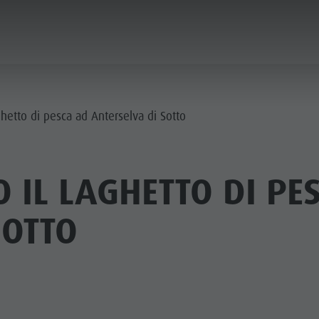
IFICARE & PRENOTARE
PUNTI D'ACQUA
ghetto di pesca ad Anterselva di Sotto
HE & RIFUGI
 IL LAGHETTO DI PE
STRONOMIA
SOTTO
FAMIGLIA & BAMBINI
ESPERIENZE DA VIVERE
SSO STALLE
 DE CORONES