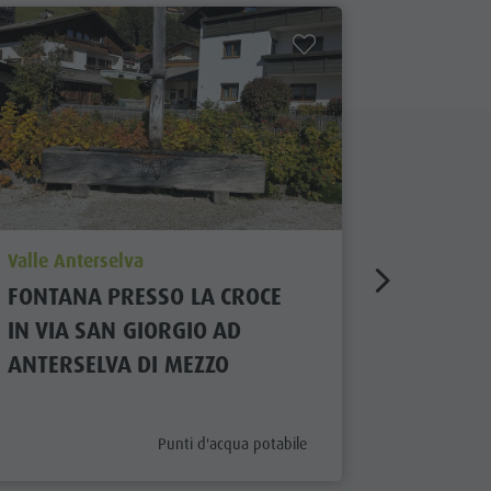
aria.poi_location_prefix
aria.poi_
Valle Anterselva
Valle Ant
FONTANA PRESSO LA CROCE
FONTANA
IN VIA SAN GIORGIO AD
POSTA A
ANTERSELVA DI MEZZO
MEZZO
aria.poi_category_prefix
Punti d'acqua potabile