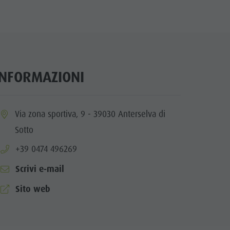
Minigolf
Bosco con giochi d'acqua
Biotopo "Rasner Möser"
Aree barbecue in Valle Anterselva
INFORMAZIONI
Laghetto di pesca
MTB Area Anterselva di Sotto
ia.location:
Via zona sportiva, 9 - 39030 Anterselva di
Cascate
Sotto
Olympic Arena Alto Adige
aria.phone:
+39 0474 496269
Lago di Anterselva
Scrivi e-mail
aria.website:
Sito web