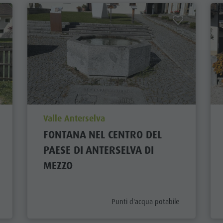
aria.poi_location_prefix
Valle Anterselva
FONTANA NEL CENTRO DEL
PAESE DI ANTERSELVA DI
MEZZO
x
aria.poi_category_prefix
Punti d'acqua potabile