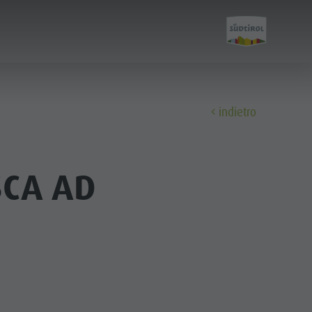
indietro
Scoprire
SCA AD
FAMIGLIA & BAMBINI
ESPERIENZE DA VIVERE
Famiglia e Bambini
Parco ricreativo Rasun di Sotto &