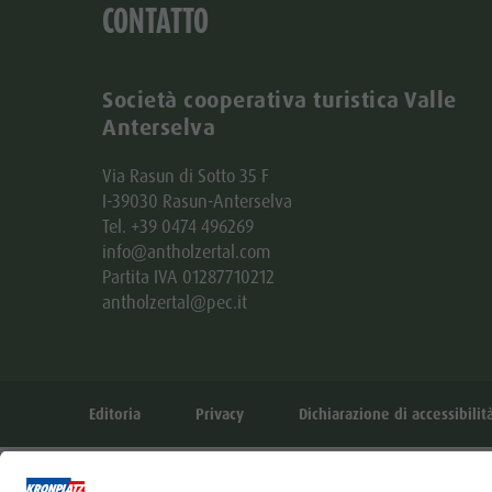
CONTATTO
Società cooperativa turistica Valle
Anterselva
Via Rasun di Sotto 35 F
I-39030 Rasun-Anterselva
Tel. +39 0474 496269
info@antholzertal.com
Partita IVA 01287710212
antholzertal@pec.it
Editoria
Privacy
Dichiarazione di accessibilit