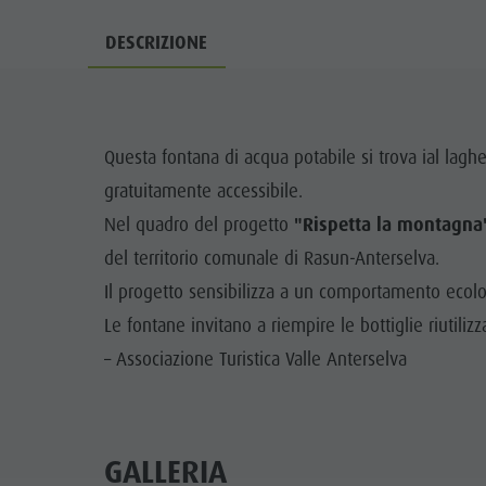
Bosco con giochi d'acqua
Eventi
DESCRIZIONE
Biotopo "Rasner Möser"
Top eventi
Aree barbecue in Valle Anterselva
Novità
Laghetto di pesca
Questa fontana di acqua potabile si trova ial lagh
Cataloghi
MTB Area Anterselva di Sotto
gratuitamente accessibile.
Informazioni A-Z
Cascate
Nel quadro del progetto
"Rispetta la montagna
Offerte
del territorio comunale di Rasun-Anterselva.
Olympic Arena Alto Adige
Contatto
Il progetto sensibilizza a un comportamento ecolo
Lago di Anterselva
Le fontane invitano a riempire le bottiglie riutilizz
Sostenibilità
– Associazione Turistica Valle Anterselva
GALLERIA