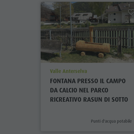
aria.poi_location_prefix
Valle Anterselva
FONTANA PRESSO IL CAMPO
DA CALCIO NEL PARCO
RICREATIVO RASUN DI SOTTO
aria.poi_category_prefi
Punti d'acqua potabile