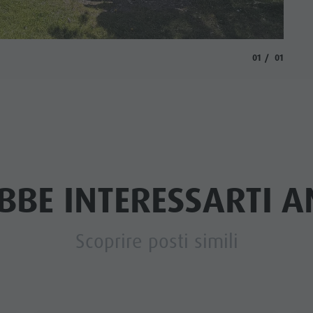
aria.slide_indi
aria.slide
01
01
BBE INTERESSARTI AN
Scoprire posti simili