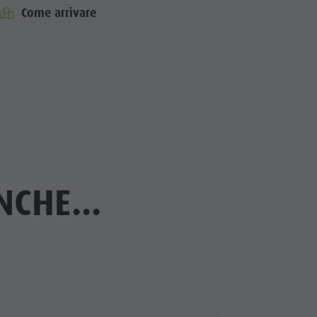
Come arrivare
cator.prefix
_indicator.of
CHE...