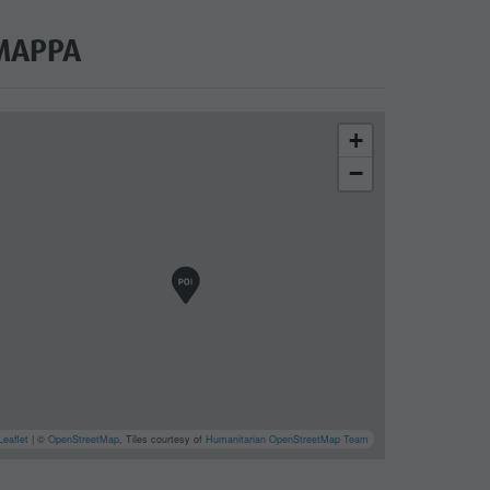
MAPPA
+
−
Leaflet
| ©
OpenStreetMap
, Tiles courtesy of
Humanitarian OpenStreetMap Team