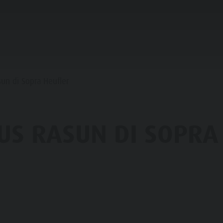
IFICARE & PRENOTARE
PUNTI D'ACQUA
un di Sopra Heufler
HE & RIFUGI
US RASUN DI SOPRA
STRONOMIA
FAMIGLIA & BAMBINI
ESPERIENZE DA VIVERE
SSO STALLE
 DE CORONES