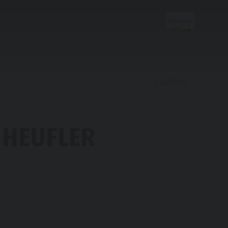
indietro
Scoprire
 HEUFLER
FAMIGLIA & BAMBINI
ESPERIENZE DA VIVERE
Famiglia e Bambini
Parco ricreativo Rasun di Sotto &