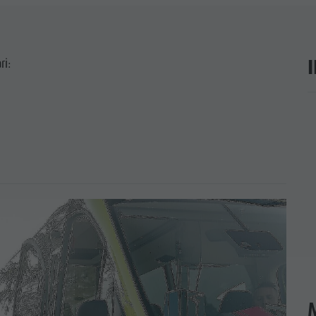
ri:
ar