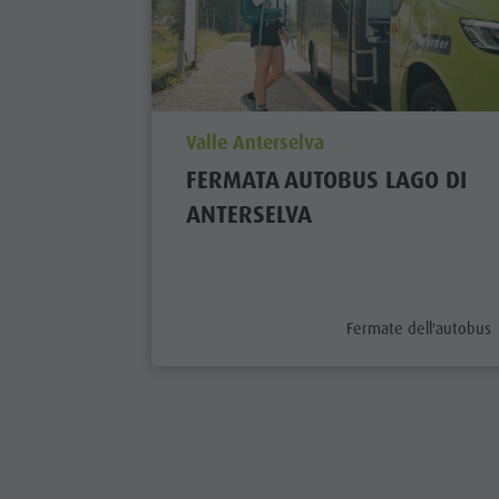
aria.poi_location_prefix
Valle Anterselva
FERMATA AUTOBUS LAGO DI
ANTERSELVA
aria.poi_category_pref
Fermate dell'autobus