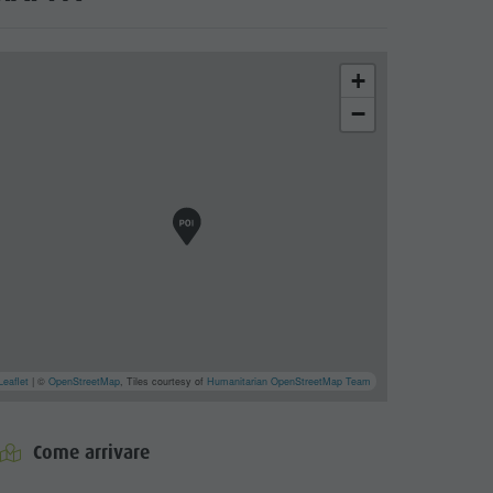
+
−
cator.prefix
_indicator.of
Leaflet
| ©
OpenStreetMap
, Tiles courtesy of
Humanitarian OpenStreetMap Team
Come arrivare