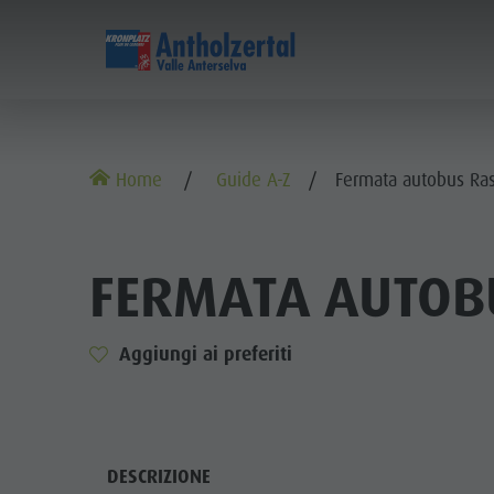
SCOPRIRE
ATTIVITÀ
PIAN
Malghe & rifugi
Arrampicare
Ricerca alloggi
Lago di Anterselva
Home
Guide A-Z
Fermata autobus Ras
Gastronomia
Pescare
Guest Pass Plan de Corones
Cascate
Passo Stalle
Jogging
Guestnet
Bosco con giochi d'acqua
MALG
FERMATA AUTOB
Plan de Corones
Tennis
Mobilità locale
Biotopo
GA
Escursioni & Alpinismo
Vivere la sostenibilità
Sentiero del Tränkabachl
Aggiungi ai preferiti
PA
Bici
Webcams
Passo Stalle & Lago Obersee
PLAN
Famiglia e Bambini
Skiroll
Meteo
Escursioni avventura d'acqua
Parco ricreativo Rasun di Sotto & Minigolf
DESCRIZIONE
Nordic Walking
Imposta di sogggiorno
Alto Adige Refill