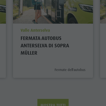
aria.poi_location_prefix
Valle Anterselva
FERMATA AUTOBUS
ANTERSELVA DI SOPRA
MÜLLER
ix
aria.poi_category_prefix
Fermate dell'autobus
MOSTRA TUTTI