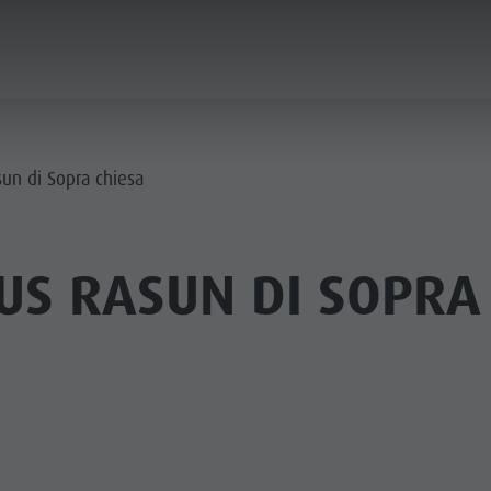
IFICARE & PRENOTARE
PUNTI D'ACQUA
un di Sopra chiesa
HE & RIFUGI
US RASUN DI SOPRA 
STRONOMIA
FAMIGLIA & BAMBINI
ESPERIENZE DA VIVERE
SSO STALLE
 DE CORONES