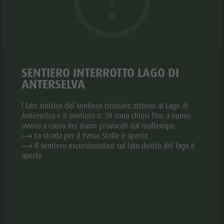
Biotopo "Rasner Möser"
Top eventi
Parco
Aree barbecue in Valle Anterselva
Novità
ricreativo
Laghetto di pesca
Cataloghi
Rasun di
MTB Area Anterselva di Sotto
Informazioni A-Z
Sotto &
Cascate
SENTIERO INTERROTTO LAGO DI
Offerte
Minigolf
ANTERSELVA
Olympic Arena Alto Adige
Contatto
Bosco con
Lago di Anterselva
Sostenibilità
l lato sinistro del sentiero circolare attorno al Lago di
giochi
© Plaickner Josef
Anterselva e il sentiero n. 39 sono chiusi fino a nuovo
aria.slide_indicato
aria.slide_i
01
01
d'acqua
avviso a causa dei danni provocati dal maltempo.
⟶ La strada per il Passo Stalle è aperta.
Biotopo
⟶ Il sentiero escursionistico sul lato destro del lago è
aperto
"Rasner
INFORMAZIONI
Möser"
Aree
aria.location:
Via Rasun di Sotto, 35F - 39030 Rasun-Anterselva
barbecue in
aria.phone:
+39 0474 496269