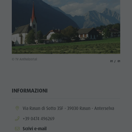
Valle
Anterselva
Laghetto di
pesca
MTB Area
Anterselva
© TV Antholzertal
aria.slide_indicato
aria.slide_i
di Sotto
01
01
Cascate
Olympic
INFORMAZIONI
Arena Alto
Adige
aria.location:
Via Rasun di Sotto 35F - 39030 Rasun - Anterselva
Lago di
aria.phone:
+39 0474 496269
Anterselva
Scrivi e-mail