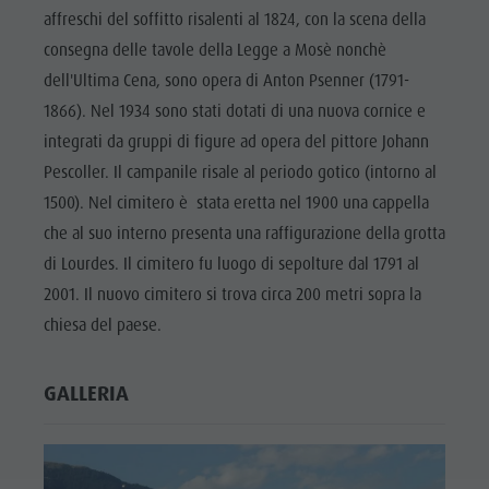
Biotopo "Rasner Möser"
Top eventi
Parco
affreschi del soffitto risalenti al 1824, con la scena della
Aree barbecue in Valle Anterselva
Novità
consegna delle tavole della Legge a Mosè nonchè
ricreativo
Laghetto di pesca
dell'Ultima Cena, sono opera di Anton Psenner (1791-
Cataloghi
Rasun di
MTB Area Anterselva di Sotto
1866). Nel 1934 sono stati dotati di una nuova cornice e
Informazioni A-Z
Sotto &
integrati da gruppi di figure ad opera del pittore Johann
Cascate
Offerte
Minigolf
Pescoller. Il campanile risale al periodo gotico (intorno al
Olympic Arena Alto Adige
Contatto
Bosco con
1500). Nel cimitero è stata eretta nel 1900 una cappella
Lago di Anterselva
Sostenibilità
che al suo interno presenta una raffigurazione della grotta
giochi
di Lourdes. Il cimitero fu luogo di sepolture dal 1791 al
d'acqua
2001. Il nuovo cimitero si trova circa 200 metri sopra la
Biotopo
chiesa del paese.
"Rasner
Möser"
GALLERIA
Aree
barbecue in