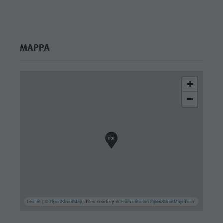
MAPPA
+
−
Leaflet
| ©
OpenStreetMap
, Tiles courtesy of
Humanitarian OpenStreetMap Team