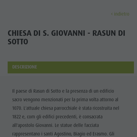
indietro
SCOPRIRE
ATTIVITÀ
PIANIFICARE & P
CHIESA DI S. GIOVANNI - RASUN DI
SOTTO
Malghe & rifugi
Arrampicare
Ricerca alloggi
Lago di Anterselva
Scoprir
Gastronomia
Pescare
Guest Pass Plan de Corones
Cascate
Passo Stalle
Jogging
Guestnet
Bosco con giochi d'acqua
DESCRIZIONE
MALGHE &
Plan de Corones
Tennis
Mobilità locale
Biotopo
RIFUGI
Escursioni & Alpinismo
Vivere la sostenibilità
Sentiero del Tränkabachl
FAMIGLIA & BAMBI
FAMIGLIA & BAMBINI
ESPERIENZE DA VIVERE
Il paese di Rasun di Sotto e la presenza di un edificio
GASTRONOMIA
Bici
Webcams
Passo Stalle & Lago Obersee
sacro vengono menzionati per la prima volta attorno al
PASSO STALLE
Famiglia e Bambini
Skiroll
Meteo
Escursioni avventura d'acqua
1070. L'attuale chiesa parrocchiale è stata ricostruita nel
Parco ricreativo Rasun di Sotto & Minigolf
PLAN DE
1822 e, com gli edifici precedenti, è consacrata
Nordic Walking
Imposta di sogggiorno
Alto Adige Refill
Famiglia e
CORONES
all'apostolo Giovanni. Le statue delle facciata
Bosco con giochi d'acqua
Eventi
Bambini
rappresentano i santi Agostino, Biagio ed Erasmo. Gli