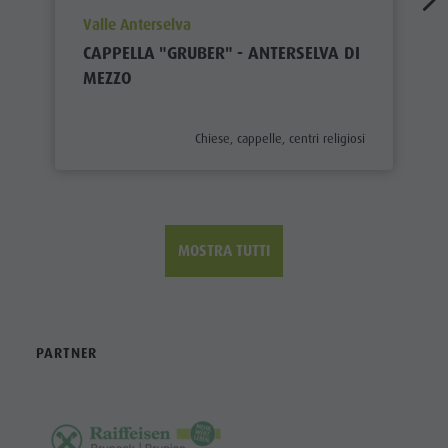
aria.poi_location_prefix
Valle Anterselva
CAPPELLA "GRUBER" - ANTERSELVA DI
MEZZO
aria.poi_category_prefix
Chiese, cappelle, centri religiosi
MOSTRA TUTTI
PARTNER