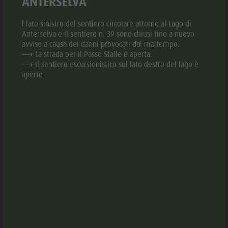
ANTERSELVA
Valle
prenotazione)
Difficoltà:
Anterselva
l lato sinistro del sentiero circolare attorno al Lago di
Facile - Si cammina in parte su un sentiero stretto con
Anterselva e il sentiero n. 39 sono chiusi fino a nuovo
Laghetto di
avviso a causa dei danni provocati dal maltempo.
fondo ghiaioso e su una larga strada sterrata.
⟶ La strada per il Passo Stalle è aperta.
pesca
⟶ Il sentiero escursionistico sul lato destro del lago è
MTB Area
COME ARRIVARE
aperto
Anterselva
Per raggiungere l’Hotel Aqua Bad Cortina vi dovete
di Sotto
dirigere fino alla chiesa di San Vigilio. Arrivati alla chiesa
Cascate
si gira a destra passando davanti all’Eurospar imboccando
Olympic
la Strada Fanes. Poco prima del parco giochi si gira
Arena Alto
nuovamente a destra per arrivare all’Hotel Aqua Bad
Adige
Cortina.
Possibilità di parcheggiare nei pressi del parco giochi.
Lago di
Anterselva
INFORMAZIONI UTILI / COSA PORTARE