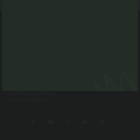
CONTATTO
Società cooperativa turistica Valle
Anterselva
Via Rasun di Sotto 35 F
I-39030 Rasun-Anterselva
Tel. +39 0474 496269
info@antholzertal.com
Partita IVA 01287710212
antholzertal@pec.it