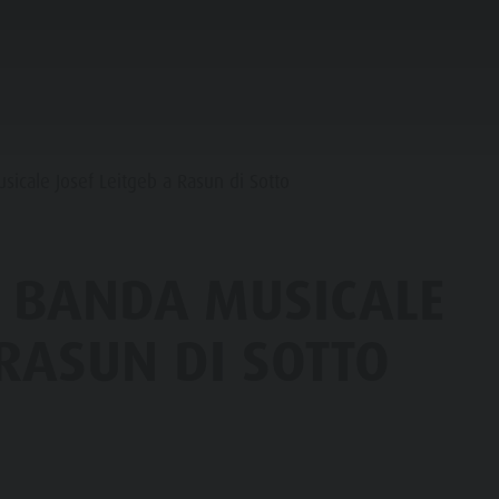
IFICARE & PRENOTARE
PUNTI D'ACQUA
sicale Josef Leitgeb a Rasun di Sotto
HE & RIFUGI
A BANDA MUSICALE
STRONOMIA
 RASUN DI SOTTO
FAMIGLIA & BAMBINI
ESPERIENZE DA VIVERE
SSO STALLE
 DE CORONES