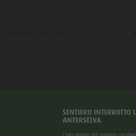
 di Anterselva di Sotto a Rasun di Sotto.
SENTIERO INTERROTTO 
ANTERSELVA
l lato sinistro del sentiero circolar