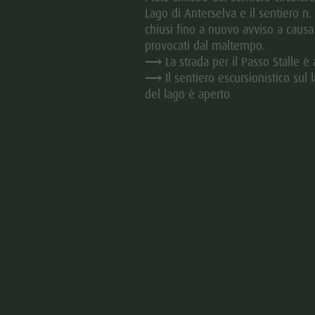
Lago di Anterselva e il sentiero n
chiusi fino a nuovo avviso a causa
provocati dal maltempo.
⟶ La strada per il Passo Stalle è 
⟶ Il sentiero escursionistico sul l
del lago è aperto
aria.slide_indi
aria.slide
01
01