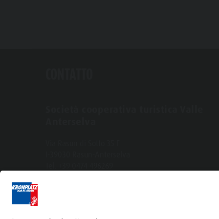
CONTATTO
Società cooperativa turistica Valle
Anterselva
Via Rasun di Sotto 35 F
I-39030 Rasun-Anterselva
Tel. +39 0474 496269
info@antholzertal.com
Partita IVA 01287710212
antholzertal@pec.it