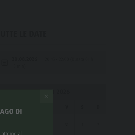
Minigolf
Bosco con giochi d'acqua
Biotopo "Rasner Möser"
TUTTE LE DATE
Aree barbecue in Valle Anterselva
Laghetto di pesca
20.08.2026
20:45 - 22:00 (Durata 01 h
MTB Area Anterselva di Sotto
15 min)
Cascate
Olympic Arena Alto Adige
AGOSTO 2026
Lago di Anterselva
L
M
M
G
V
S
D
LAGO DI
27
28
29
30
31
1
2
e attorno al