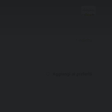
indietro
Scoprire
Aggiungi ai preferiti
FAMIGLIA & BAMBINI
ESPERIENZE DA VIVERE
Famiglia e Bambini
Parco ricreativo Rasun di Sotto &