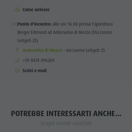
Come arrivare
Punto d'incontro:
alle ore 16.00 presso l'apicoltura
Berger Edmund ad Anterselva di Mezzo (Via Lorenz
Leitgeb 25)
Anterselva di Mezzo
- via Lorenz Leitgeb 25
aria.phone:
+39 0474 496269
Scrivi e-mail
POTREBBE INTERESSARTI ANCHE...
Scopri eventi correlati