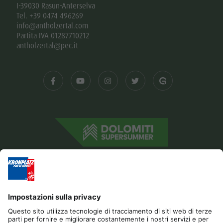
I-39030 Rasun-Anterselva
Tel. +39 0474 496269
info@antholzertal.com
Partita IVA 01287710212
antholzertal@pec.it