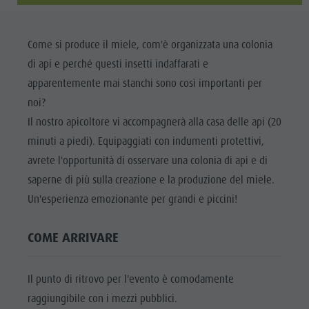
Biotopo "Rasner Möser"
Top eventi
Parco
Aree barbecue in Valle Anterselva
Novità
ricreativo
Come si produce il miele, com'è organizzata una colonia
Laghetto di pesca
Cataloghi
Rasun di
di api e perché questi insetti indaffarati e
MTB Area Anterselva di Sotto
Informazioni A-Z
Sotto &
apparentemente mai stanchi sono così importanti per
Cascate
Offerte
noi?
Minigolf
Olympic Arena Alto Adige
Il nostro apicoltore vi accompagnerà alla casa delle api (20
Contatto
Bosco con
Lago di Anterselva
minuti a piedi). Equipaggiati con indumenti protettivi,
Sostenibilità
giochi
avrete l'opportunità di osservare una colonia di api e di
d'acqua
saperne di più sulla creazione e la produzione del miele.
Biotopo
Un'esperienza emozionante per grandi e piccini!
"Rasner
COME ARRIVARE
Möser"
Aree
Il punto di ritrovo per l'evento è comodamente
barbecue in
raggiungibile con i mezzi pubblici.