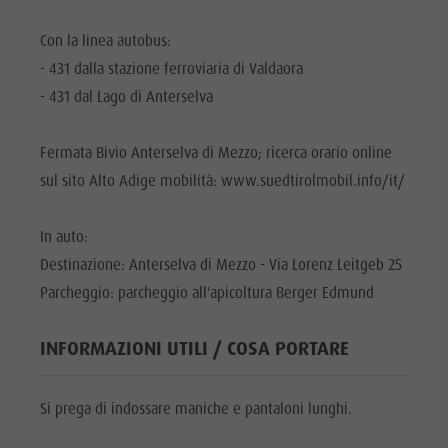
Valle
Con la linea autobus:
Anterselva
- 431 dalla stazione ferroviaria di Valdaora
Laghetto di
- 431 dal Lago di Anterselva
pesca
MTB Area
Fermata Bivio Anterselva di Mezzo; ricerca orario online
Anterselva
sul sito Alto Adige mobilità: www.suedtirolmobil.info/it/
di Sotto
In auto:
Cascate
Destinazione: Anterselva di Mezzo - Via Lorenz Leitgeb 25
Olympic
Parcheggio: parcheggio all'apicoltura Berger Edmund
Arena Alto
INFORMAZIONI UTILI / COSA PORTARE
Adige
Lago di
Si prega di indossare maniche e pantaloni lunghi.
Anterselva