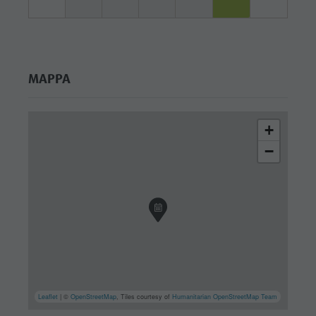
MAPPA
+
−
Leaflet
| ©
OpenStreetMap
, Tiles courtesy of
Humanitarian OpenStreetMap Team