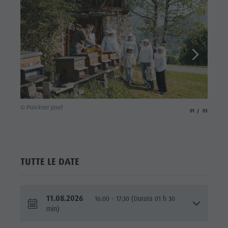
© Plaick
© Plaickner Josef
aria.slide_indicato
aria.slide_i
01
03
TUTTE LE DATE
11.08.2026
16:00 - 17:30 (Durata 01 h 30
min)