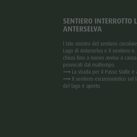
SENTIERO INTERROTTO 
ANTERSELVA
l lato sinistro del sentiero circolar
Lago di Anterselva e il sentiero n
chiusi fino a nuovo avviso a causa
provocati dal maltempo.
Aggiungi ai preferiti
⟶ La strada per il Passo Stalle è 
⟶ Il sentiero escursionistico sul l
© Gianvito Coco Photography
CONTATTO
aria.slide_indicator.prefix
aria.slide_indicator.of
01
18
del lago è aperto
+39 348 5842573
E-mail