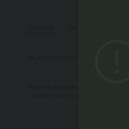
DESCRIZIONE
MAPPA
PRENOTA
CIN:
IT021071B47QPUCZ54
Numero di camere/appartamenti:
1 (Capacità massima 6 persone)