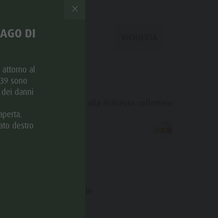
Minigolf
LAGO DI
Bosco con giochi d'acqua
RICHIESTA
Biotopo "Rasner Möser"
Aree barbecue in Valle Anterselva
e attorno al
. 39 sono
Laghetto di pesca
 dei danni
MTB Area Anterselva di Sotto
Aggiungi alla richiesta collettiva
aperta.
Cascate
ato destro
© Gianvito Coco Photo
Olympic Arena Alto Adige
Lago di Anterselva
Website