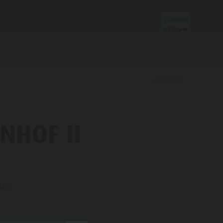
indietro
Scoprire
ENHOF II
FAMIGLIA & BAMBINI
ESPERIENZE DA VIVERE
oli
Famiglia e Bambini
Parco ricreativo Rasun di Sotto &