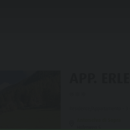
IFICARE & PRENOTARE
PUNTI D'ACQUA
HE & RIFUGI
APP. ERL
STRONOMIA
FAMIGLIA & BAMBINI
ESPERIENZE DA VIVERE
SSO STALLE
 DE CORONES
Residence/Appartamento - 3 s
Anterselva di Sopra
Hoferweg 5