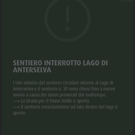
Biotopo "Rasner Möser"
Top eventi
Parco
Aree barbecue in Valle Anterselva
Novità
ricreativo
Laghetto di pesca
Cataloghi
Rasun di
MTB Area Anterselva di Sotto
Informazioni A-Z
© Hannes Niederkofler
© Hanne
Sotto &
aria.slide_indicato
aria.slide_i
01
14
Cascate
Offerte
Minigolf
Olympic Arena Alto Adige
Contatto
Alloggi a partire da
Bosco con
SENTIERO INTERROTTO LAGO DI
Lago di Anterselva
1.498
Sostenibilità
giochi
ANTERSELVA
,00
d'acqua
Camera e colazione
l lato sinistro del sentiero circolare attorno al Lago di
Biotopo
Anterselva e il sentiero n. 39 sono chiusi fino a nuovo
Aggiungi alla richiesta collettiva
avviso a causa dei danni provocati dal maltempo.
"Rasner
⟶ La strada per il Passo Stalle è aperta.
Aggiungi ai preferiti
Möser"
⟶ Il sentiero escursionistico sul lato destro del lago è
aperto
CONTATTO
Aree
barbecue in