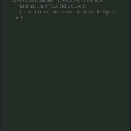
avviso a causa dei danni provocati dal maltempo.
Valle
⟶ La strada per il Passo Stalle è aperta.
⟶ Il sentiero escursionistico sul lato destro del lago è
Anterselva
APRI NELL'APP
aperto
Laghetto di
pesca
DOWNLOAD PDF
MTB Area
Anterselva
DOWNLOAD GPX
di Sotto
Cascate
DESCRIZIONE
Olympic
DIREZIONI DA SEGUIRE
Arena Alto
Adige
COME ARRIVARE
Lago di
ATTREZZATURA
Anterselva