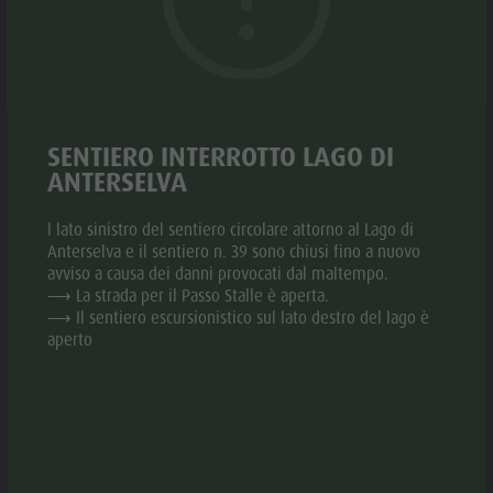
Biotopo "Rasner Möser"
Top eventi
Parco
Aree barbecue in Valle Anterselva
Novità
ricreativo
Laghetto di pesca
Cataloghi
Rasun di
MTB Area Anterselva di Sotto
Informazioni A-Z
Sotto &
Cascate
SENTIERO INTERROTTO LAGO DI
Offerte
Minigolf
ANTERSELVA
Olympic Arena Alto Adige
Contatto
Bosco con
Lago di Anterselva
l lato sinistro del sentiero circolare attorno al Lago di
Sostenibilità
giochi
Anterselva e il sentiero n. 39 sono chiusi fino a nuovo
© Christian Taferner
aria.slide_indicato
aria.slide_i
01
01
avviso a causa dei danni provocati dal maltempo.
d'acqua
⟶ La strada per il Passo Stalle è aperta.
Biotopo
⟶ Il sentiero escursionistico sul lato destro del lago è
aperto
"Rasner
INFORMAZIONI
Möser"
Aree
aria.location:
39030 Anterselva di Mezzo
barbecue in
aria.phone:
+39 0474 496269