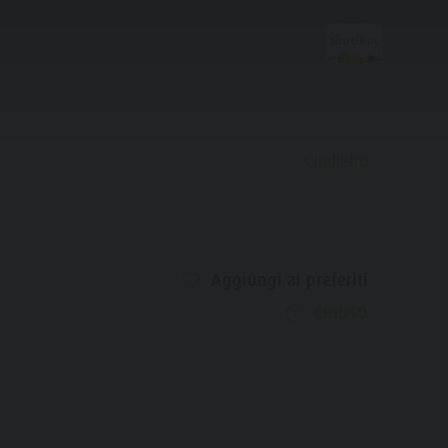
indietro
Scoprire
Aggiungi ai preferiti
FAMIGLIA & BAMBINI
ESPERIENZE DA VIVERE
CHIUSO
Famiglia e Bambini
Parco ricreativo Rasun di Sotto &