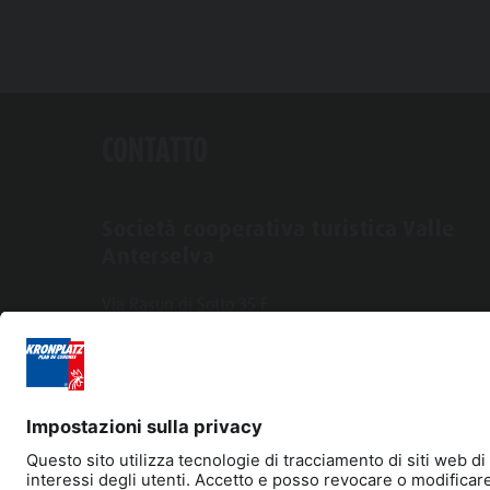
CONTATTO
Società cooperativa turistica Valle
Anterselva
Via Rasun di Sotto 35 F
I-39030 Rasun-Anterselva
Tel. +39 0474 496269
info@antholzertal.com
Partita IVA 01287710212
antholzertal@pec.it