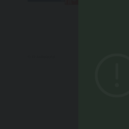
© TV Antholzertal
POTRE