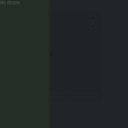
ato destro
+
−
Leaflet
| ©
OpenStreetMap
, Tiles courtesy of
Humanitarian OpenStreetMap Team
Come arrivare