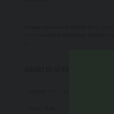
DESCRIZIONE
Bosco con giochi d'acqua
Eventi
Biotopo "Rasner Möser"
Top eventi
Aree barbecue in Valle Anterselva
Novità
La lunga esperienza di PANALEX Srl
per quanto 
Laghetto di pesca
settore
casseforme
,
impalcature
,
trasporti
ed
a
Cataloghi
MTB Area Anterselva di Sotto
fa
Informazioni A-Z
Cascate
Offerte
Olympic Arena Alto Adige
ORARI DI APERTURA
Contatto
Lago di Anterselva
Sostenibilità
PERIODO
: 19.11. - 18.11.
LU
08:00 - 17:00